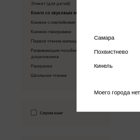
Этикет (для детей)
Книги со звуковым модулем
Книжки с наклейками
Книжки-панорамки
Самара
Первое чтение малыша
Развивающие пособия для
Похвистнево
дошкольника
Кинель
Раскраски
Школьное чтение
Моего города нет
Серии книг