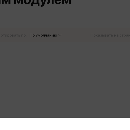
еры
Эксмо
Игрушки для малышей
Питер
рма
Мальчики
ое
АСТ
ые изделия
Настольные и развивающие игры
Азбука
Спорт и активный отдых
ртировать по:
По умолчанию
Показывать на стра
Росмэн
Творчество
кальное
дложение от
иды