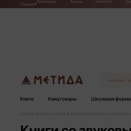
Магазины
Акции
Новости
До
Самара
Книги
Канцтовары
Школьная форма
Каталог
Купить книги
Литература для детей
Книги
Жанры
Подбор
Бумажная продукция
Галстуки, банты
Книги со звуков
Глобусы
Для девочек