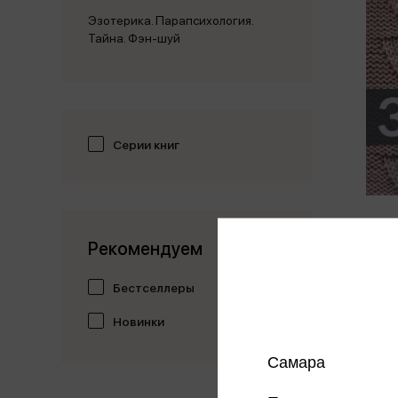
Эзотерика. Парапсихология.
Тайна. Фэн-шуй
Серии книг
3D-уз
Рекомендуем
коллек
Бестселлеры
677 
Новинки
Цена в
магазин
Самара