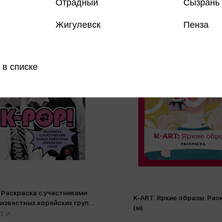
Отрадный
Сызрань
Жигулевск
Пенза
 в списке
 Раскраска с участниками
K-АRТ. Яркие образы. Рас
известных корейских групп
(м)
Д.И.