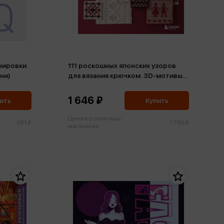
нировки
111 роскошных японских узоров
ини)
для вязания крючком. 3D-мотивы,
тартаны, араны, цветные ажуры
1 646 ₽
ить
Купить
Цена в розничных
381 ₽
1 733 ₽
магазинах: