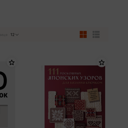
Сувениры
Фототовары
нице
12