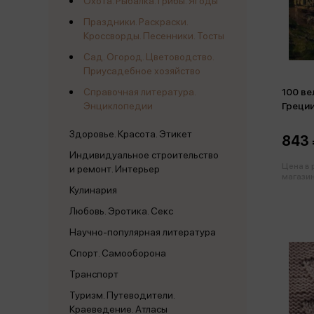
Охота. Рыбалка. Грибы. Ягоды
Праздники. Раскраски.
Кроссворды. Песенники. Тосты
Сад. Огород. Цветоводство.
Приусадебное хозяйство
100 в
Справочная литература.
Греци
Энциклопедии
Здоровье. Красота. Этикет
843 
Индивидуальное строительство
Цена в
и ремонт. Интерьер
магазин
Кулинария
Любовь. Эротика. Секс
Научно-популярная литература
Спорт. Самооборона
Транспорт
Туризм. Путеводители.
Краеведение. Атласы