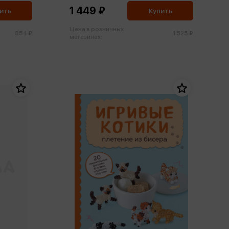
1 449 ₽
ить
Купить
Цена в розничных
854 ₽
1 525 ₽
магазинах: