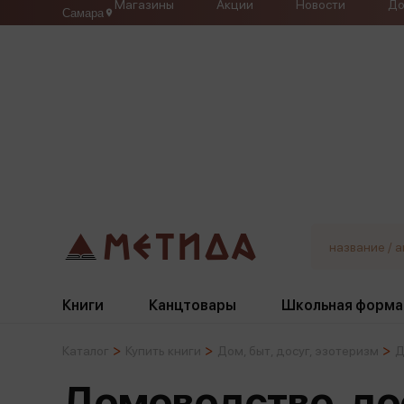
Магазины
Акции
Новости
До
Самара
Книги
Канцтовары
Школьная форма
Каталог
Купить книги
Дом, быт, досуг, эзотеризм
Д
Жанры
Подбор
Бумажная продукция
Галстуки, банты
Домоводство, до
Глобусы
Для девочек