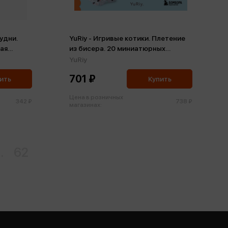
удни.
YuRiy - Игривые котики. Плетение
ная
из бисера. 20 миниатюрных
)
фигурок: брелоки, подвески,
YuRiy
игрушки
701 ₽
ить
Купить
Цена в розничных
342 ₽
738 ₽
магазинах:
..
62