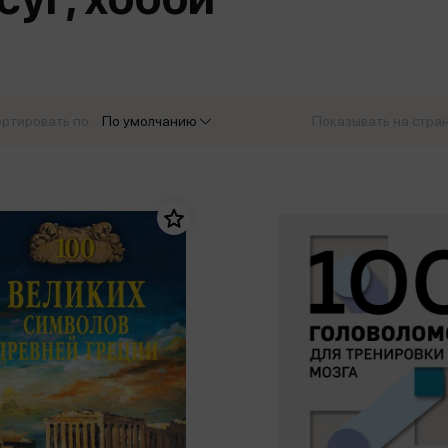
еры
Эксмо
Игрушки для малышей
Питер
рма
Мальчики
ое
АСТ
ые изделия
Настольные и развивающие игры
Азбука
Спорт и активный отдых
ртировать по:
По умолчанию
Показывать на стра
Росмэн
Творчество
кальное
дложение от
иды