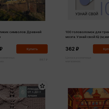
еликих символов Древней
100 головоломок для тре
и
мозга. Узнай свой IQ (м,м
₽
362 ₽
Купить
Куп
 розничных
Цена в розничных
887 ₽
ах:
магазинах: