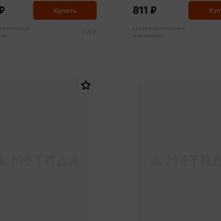
₽
811 ₽
Купить
Куп
 розничных
Цена в розничных
318 ₽
ах:
магазинах: