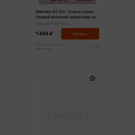
Marchen Art Stu - Узлы и узоры.
Полный японский справочник по
технике макраме
Marchen Art Stu
1 449 ₽
Купить
Цена в розничных
1 525 ₽
магазинах: