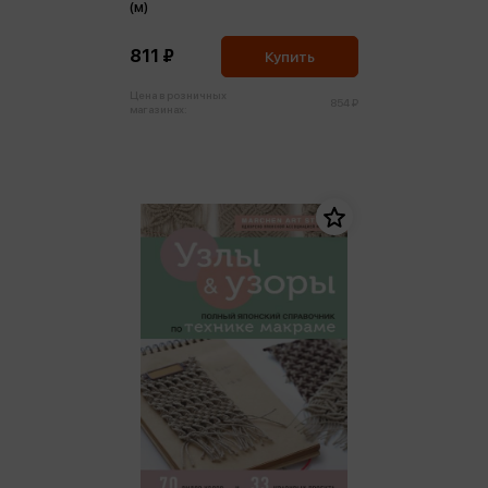
(м)
811 ₽
Купить
Цена в розничных
854 ₽
магазинах: