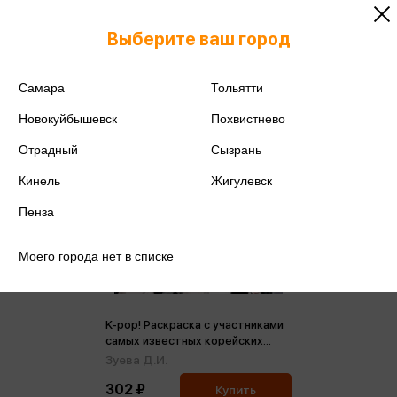
Выберите ваш город
Самара
Тольятти
Новокуйбышевск
Похвистнево
Отрадный
Сызрань
Кинель
Жигулевск
Пенза
Моего города нет в списке
K-pop! Раскраска с участниками
самых известных корейских
групп (м)
Зуева Д.И.
302 ₽
Купить