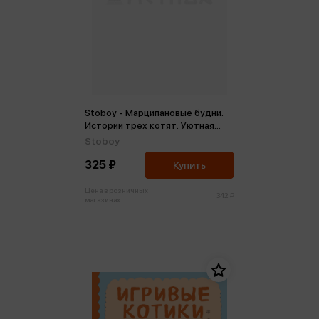
Stoboy - Марципановые будни.
Истории трех котят. Уютная
раскраска-антистресс (м)
Stoboy
325 ₽
Купить
Цена в розничных
342 ₽
магазинах: