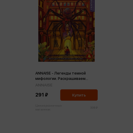
ANNAISE - Легенды темной
мифологии. Раскрашиваем
сказки и легенды народов мира
ANNAISE
(м)
291 ₽
Купить
Цена в розничных
306 ₽
магазинах: