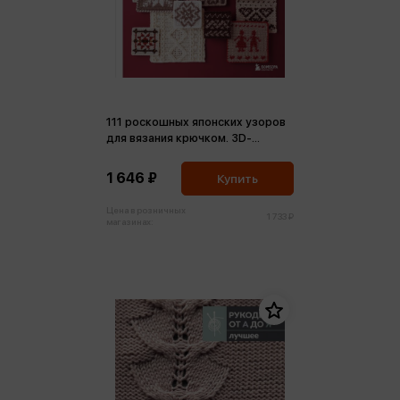
111 роскошных японских узоров
для вязания крючком. 3D-
мотивы, тартаны, араны,
цветные ажуры
1 646 ₽
Купить
Цена в розничных
1 733 ₽
магазинах: