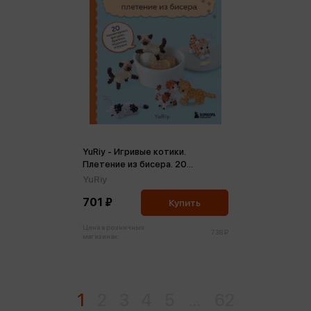
YuRiy - Игривые котики.
Плетение из бисера. 20
миниатюрных фигурок: брелоки,
YuRiy
подвески, игрушки
701 ₽
Купить
Цена в розничных
738 ₽
магазинах:
1
2
3
4
5
...
62