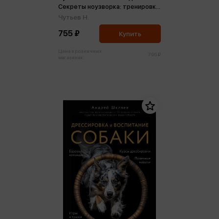
Секреты ноузворка: тренировки
для собак
Чутьев Н.
755 ₽
Купить
Цена в розничных
795 ₽
магазинах: