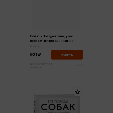
Син Х. - Поздравляем, у вас
собака! Иллюстрированное
руководство для маленьких
Син Х.
владельцев (м)
921 ₽
Купить
Цена в розничных
969 ₽
магазинах: