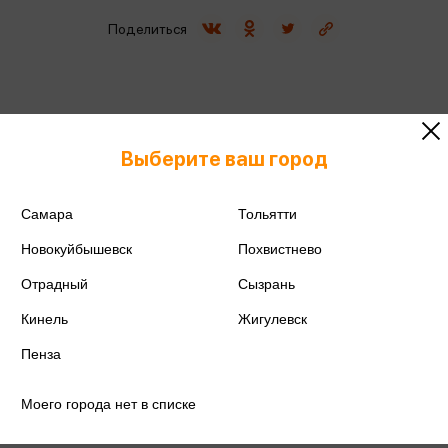
Поделиться
ISBN
978-5-17-182321-4
Выберите ваш город
Издательство
АСТ
Самара
Тольятти
Год издания
2026
Новокуйбышевск
Похвистнево
Отрадный
Сызрань
Количество страниц
128
Кинель
Жигулевск
Автор
Голубев К.А., Голубева М.В.
Пенза
Моего города нет в списке