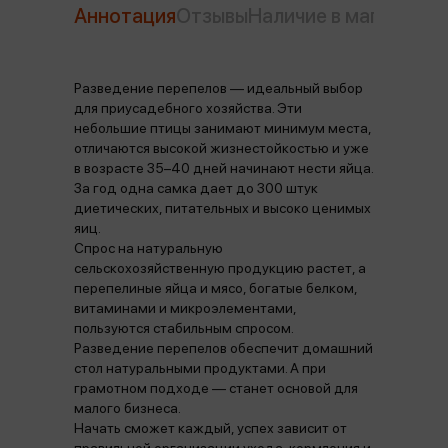
Аннотация
Отзывы
Наличие в магазинах
Разведение перепелов — идеальный выбор
для приусадебного хозяйства. Эти
небольшие птицы занимают минимум места,
отличаются высокой жизнестойкостью и уже
в возрасте 35–40 дней начинают нести яйца.
За год одна самка дает до 300 штук
диетических, питательных и высоко ценимых
яиц.
Спрос на натуральную
сельскохозяйственную продукцию растет, а
перепелиные яйца и мясо, богатые белком,
витаминами и микроэлементами,
пользуются стабильным спросом.
Разведение перепелов обеспечит домашний
стол натуральными продуктами. А при
грамотном подходе — станет основой для
малого бизнеса.
Начать сможет каждый, успех зависит от