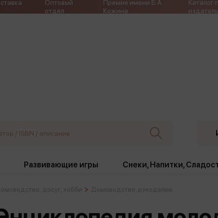
ставка
Оптовый
Премия имени Б.А.
Каталог 
отдел
Кожина
издатель
Развивающие игры
Снеки, Напитки, Сладос
омоводство, досуг, хобби
Домоводство, рукоделие
ки
Издательства
, жабо, ремни
Девочки
Снеки, Напитки, Сладос
- Энциклопедия моло
Игрушки антистресс