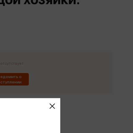
Сувениры
Фототовары
 отсутствует
едомить о
ступлении
этого издательства
этого автора
ся