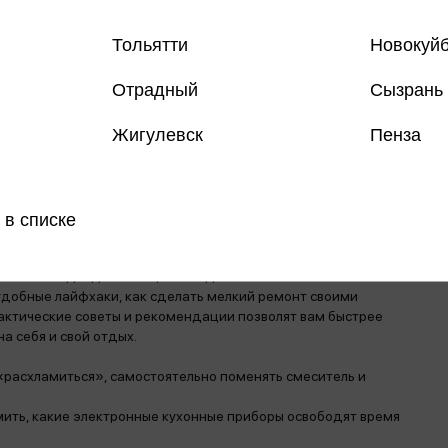
Тольятти
Новокуй
Отрадный
Сызрань
Жигулевск
Пенза
 в списке
 другие домашние дела для многих — «головная боль». Чтобы
лексный подход. Эта энциклопедия станет настольной
удобные лайфхаки, как сделать мелкий ремонт своими
рактические советы и рекомендации позволят вам быстрее
а себя и свой отдых.
 «расхламиться», самостоятельно поменять смеситель и
омить, какие электронные кухонные приборы освободят время