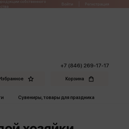
продукции собственного
Войти
Регистрация
ства
+7 (846) 269-17-17
Избранное
Корзина
ти
Сувениры, товары для праздника
ти
Открытки. Грамоты
дой хозяйки.
Пакеты