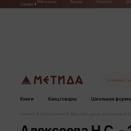
Магазины
Акции
Новости
До
Самара
Книги
Канцтовары
Школьная форма
Каталог
Купить книги
Дом, быт, досуг, эзотеризм
Д
Жанры
Подбор
Бумажная продукция
Галстуки, банты
Алексеева Н.С. 
Глобусы
Для девочек