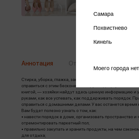
Самара
Похвистнево
Кинель
Аннотация
Отзывы
Моего города нет
Стирка, уборка, глажка, закупка и приготовление еды и
справиться с этим бесконечным кругом дел, нужен комп
книгой, — хозяйки найдут здесь ценную информацию и 
руками, как все успевать, как поддерживать порядок. П
справиться с домашними делами. У вас останется время н
Вам будет полезно узнать о том, как:
• навести порядок в доме, организовать пространство и
отремонтировать паркетный пол;
• правильно закупать и хранить продукты, на чем сэкон
для отдыха;