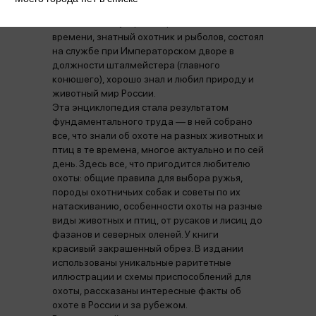
Леонид Павлович Сабанеев — один из самых
известных популяризаторов зоологии своего
времени, знатный охотник и рыболов, состоял
на службе при Императорском дворе в
должности шталмейстера (главного
конюшего), хорошо знал и любил природу и
животный мир России.
Эта энциклопедия стала результатом
фундаментального труда — в ней собрано
все, что знали об охоте на разных животных и
птиц в те времена, многое актуально и по сей
день. Здесь все, что пригодится любителю
охоты: общие правила для выбора ружья,
породы охотничьих собак и советы по их
натаскиванию, особенности охоты на разные
виды животных и птиц, от русаков и лисиц до
фазанов и северных оленей. У книги
красивый закрашенный обрез. В издании
использованы уникальные раритетные
иллюстрации и схемы приспособлений для
охоты, рассказаны интересные факты об
охоте в России и за рубежом.