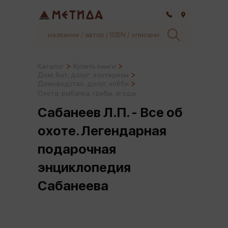
Самара
Каталог
Купить книги
Дом, быт, досуг, эзотеризм
Домоводство, досуг, хобби
Охота, рыбалка, грибы, ягоды
Сабанеев Л.П. - Все об
охоте. Легендарная
подарочная
энциклопедия
Сабанеева