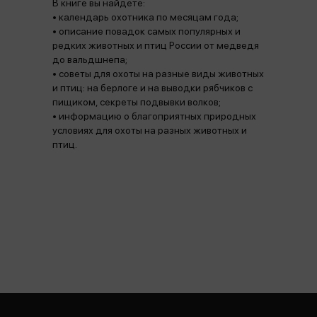
В книге вы найдете:
• календарь охотника по месяцам года;
• описание повадок самых популярных и
редких животных и птиц России от медведя
до вальдшнепа;
• советы для охоты на разные виды животных
и птиц: на берлоге и на выводки рябчиков с
пищиком, секреты подвывки волков;
• информацию о благоприятных природных
условиях для охоты на разных животных и
птиц.