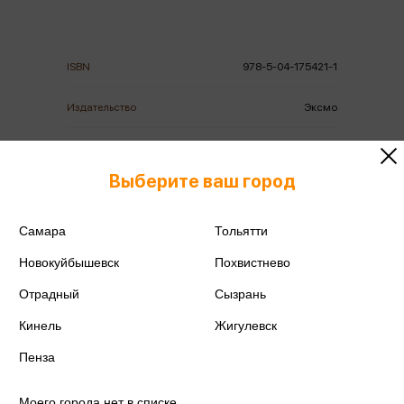
ISBN
978-5-04-175421-1
Издательство
Эксмо
Год издания
2025
Выберите ваш город
Количество страниц
800
Автор
Сабанеев Л.П.
Самара
Тольятти
Новокуйбышевск
Похвистнево
Отрадный
Сызрань
Кинель
Жигулевск
Аннотация
Отзывы
Наличие в магазинах
Пенза
Моего города нет в списке