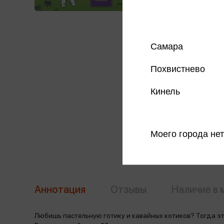
Самара
Похвистнево
Кинель
Моего города нет
Аннотация
Отзывы
Наличие в 
Любишь пастельную готику и кавайных котиков? Тогда эт