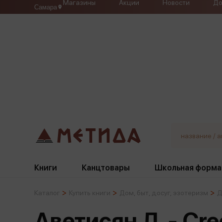
Магазины
Акции
Новости
До
Самара
Книги
Канцтовары
Школьная форма
Каталог
Купить книги
Дом, быт, досуг, эзотеризм
Д
Жанры
Подбор
Бумажная продукция
Галстуки, банты
Аветисян Л. - Cr
Глобусы
Для девочек