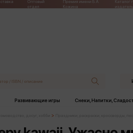
ставка
Оптовый
Премия имени Б.А.
Каталог 
отдел
Кожина
издатель
Развивающие игры
Снеки, Напитки, Сладос
омоводство, досуг, хобби
Праздники, раскраски, кроссворды, пе
ки
Издательства
, жабо, ремни
Девочки
Снеки, Напитки, Сладос
eepy kawaii. Ужасно 
Игрушки антистресс