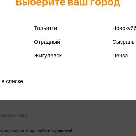
Выберите ваш город
Тольятти
Новокуй
Отрадный
Сызрань
Все книги 
Жигулевск
Пенза
Все книги 
Поделить
 в списке
магазинах
а раскраска точно тебе понравится!