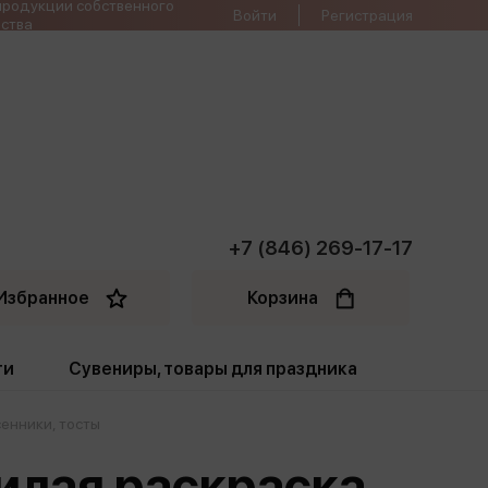
продукции собственного
Войти
Регистрация
ства
+7 (846) 269-17-17
Избранное
Корзина
ти
Сувениры, товары для праздника
сенники, тосты
ти
Открытки. Грамоты
милая раскраска
Пакеты