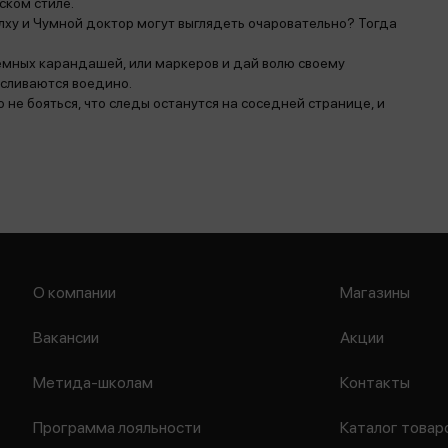
ском стиле.
лху и Чумной доктор могут выглядеть очаровательно? Тогда
емных карандашей, или маркеров и дай волю своему
 сливаются воедино.
е бояться, что следы останутся на соседней странице, и
О компании
Магазины
Вакансии
Акции
Метида-школам
Контакты
Программа лояльности
Каталог товар