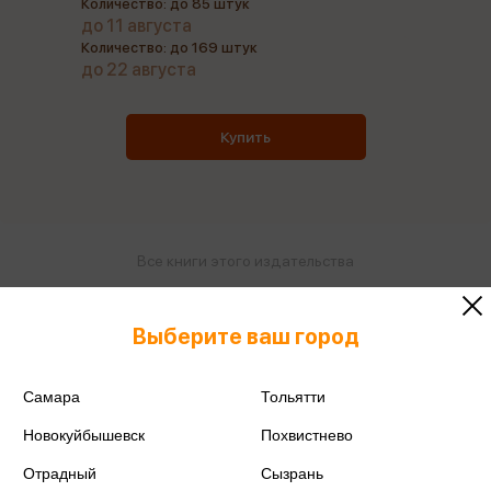
Количество: до 85 штук
до 11 августа
Количество: до 169 штук
до 22 августа
Купить
Все книги этого издательства
Поделиться
Выберите ваш город
Самара
Тольятти
Новокуйбышевск
Похвистнево
ISBN
978-5-6042549-6-7
Отрадный
Сызрань