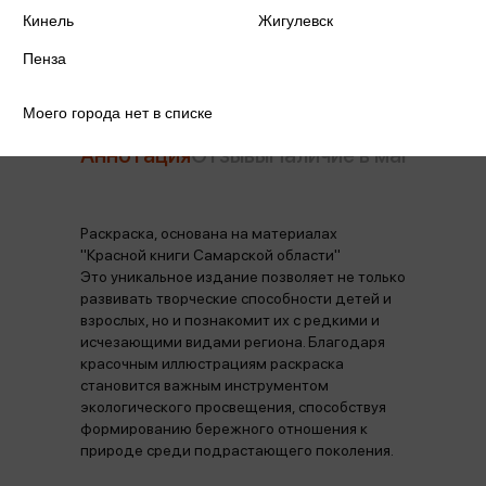
Издательство
Метида
Кинель
Жигулевск
Пенза
Моего города нет в списке
Аннотация
Отзывы
Наличие в магазинах
Раскраска, основана на материалах
"Красной книги Самарской области"
Это уникальное издание позволяет не только
развивать творческие способности детей и
взрослых, но и познакомит их с редкими и
исчезающими видами региона. Благодаря
красочным иллюстрациям раскраска
становится важным инструментом
экологического просвещения, способствуя
формированию бережного отношения к
природе среди подрастающего поколения.