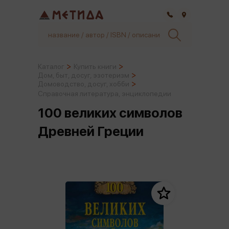
Самара
Каталог
Купить книги
Дом, быт, досуг, эзотеризм
Домоводство, досуг, хобби
Справочная литература, энциклопедии
100 великих символов
Древней Греции