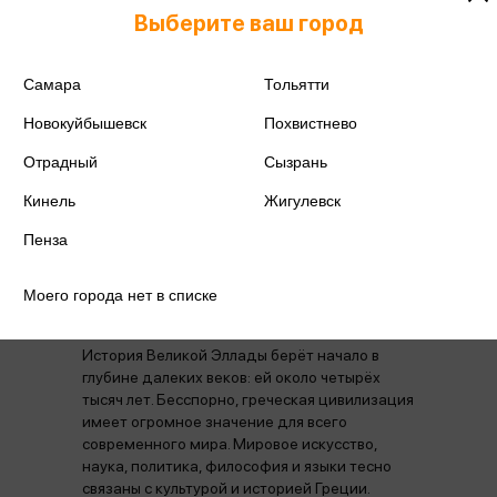
Выберите ваш город
Издательство
Вече
Год издания
2024
Самара
Тольятти
Новокуйбышевск
Похвистнево
Количество страниц
400
Отрадный
Сызрань
Кинель
Жигулевск
Пенза
Аннотация
Отзывы
Наличие в магазинах
Моего города нет в списке
История Великой Эллады берёт начало в
глубине далеких веков: ей около четырёх
тысяч лет. Бесспорно, греческая цивилизация
имеет огромное значение для всего
современного мира. Мировое искусство,
наука, политика, философия и языки тесно
связаны с культурой и историей Греции.