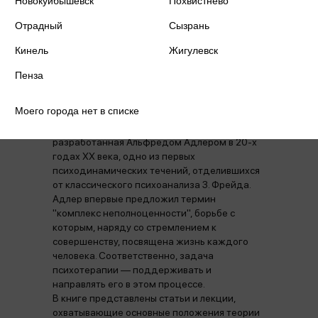
Новокуйбышевск
Похвистнево
Отрадный
Сызрань
Кинель
Жигулевск
Аннотация
Отзывы
Пенза
Моего города нет в списке
Индивидуальная психология –
психотерапевтическая система,
разработанная Альфредом Адлером в 20-х
годах XX века, одно из первых
психодинамических течений, отделившихся
от классического психоанализа З. Фрейда.
Адлер впервые предложил термин
"комплекс неполноценности", борьбе с
которым, наряду со стремлением к
совершенству, посвящена жизнь каждого
человека. Соответственно, задача
психотерапии — поддерживать и
направлять его в этом процессе.
В книге представлены статьи и лекции,
охватывающие основные положения теории