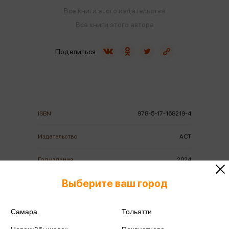
Все книги этого издательства
Все книги этого автора
Поделиться
ISBN
978-5-17-168219-4
Издательство
АСТ
Год издания
2024
Выберите ваш город
Количество страниц
320
Автор
Адлер А.
Самара
Тольятти