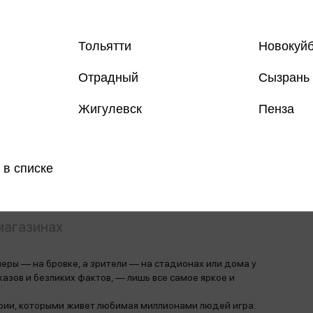
Тольятти
Новокуй
Отрадный
Сызрань
Все книги 
Все книги 
Жигулевск
Пенза
Поделить
 в списке
магазинах
неры — на бровке, а зрители — на стадионах или дома у
сказов и безликих фактов, — лишь все самое яркое и
рии, которыми живет любимая миллионами людей игра: