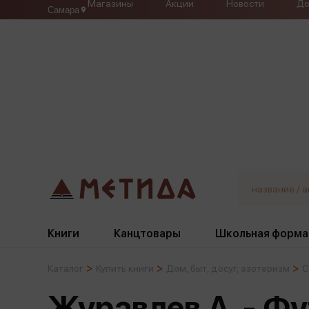
Магазины
Акции
Новости
До
Самара
Книги
Канцтовары
Школьная форма
Каталог
Купить книги
Дом, быт, досуг, эзотеризм
С
Жанры
Подбор
Бумажная продукция
Галстуки, банты
Журавлев А. - Фу
Глобусы
Для девочек