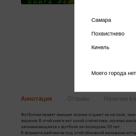
Самара
Похвистнево
Кинель
Моего города нет
Аннотация
Отзывы
Наличие в 
Футболом правят эмоции: игроки отдают их на поле, тре
экранов. В этой книге нет сухой статистики, скучных рас
запоминающееся о футболе за последние 30 лет.
В формате рейтингов под этой обложкой изложены исто