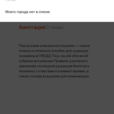
Моего города нет в списке
Аннотация
Отзывы
Перед вами уникальное издание — самое
полное и полезное пособие для сдающих
экзамены в ГИБДД. Под одной обложкой
собраны актуальные Правила дорожного
движения, последняя редакция билетов к
экзамену с ответами и комментариями, а
также основы вождения для начинающих.