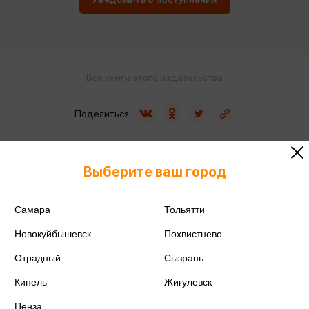
Все книги этого издательства
Поделиться
Выберите ваш город
ISBN
978-5-4461-4282-8
Самара
Тольятти
Издательство
Питер
Новокуйбышевск
Похвистнево
Отрадный
Сызрань
Год издания
2025
Кинель
Жигулевск
Количество страниц
336
Пенза