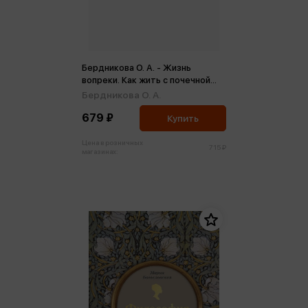
Бердникова О. А. - Жизнь
вопреки. Как жить с почечной
недостаточностью (м,мини)
Бердникова О. А.
679 ₽
Купить
Цена в розничных
715 ₽
магазинах: