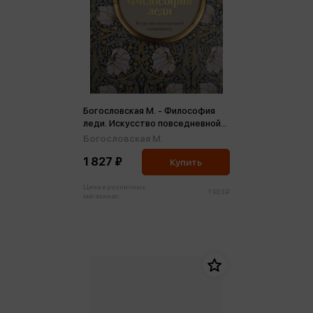
Богословская М. - Философия
леди. Искусство повседневной
элегантности
Богословская М.
1 827 ₽
Купить
Цена в розничных
1 923 ₽
магазинах: