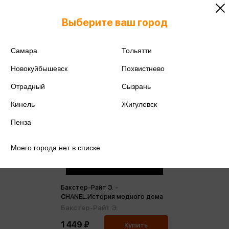
Выберите ваш город
Самара
Тольятти
Новокуйбышевск
Похвистнево
Отрадный
Сызрань
Кинель
Жигулевск
Пенза
Моего города нет в списке
Бакстер-Райт Э. -
CHANEL.История модного дома
Бакстер-Райт Э.
1 449 ₽
Купить