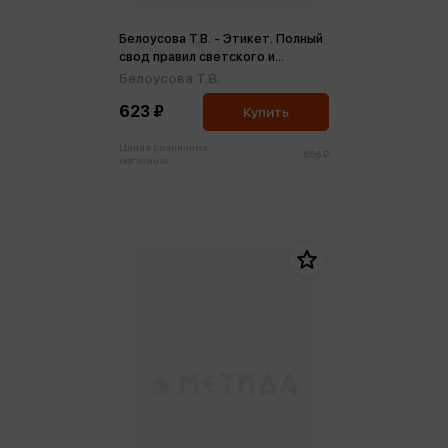
Белоусова Т.В. - Этикет. Полный
свод правил светского и
делового общения (мц,мини)
Белоусова Т.В.
623 ₽
Купить
Цена в розничных
656 ₽
магазинах: