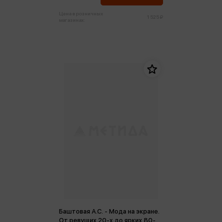
Цена в розничных
1 525 ₽
магазинах:
Баштовая А.С. - Мода на экране.
От ревущих 20-х до ярких 80-х: