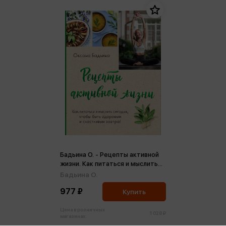
Бадьина О. - Рецепты активной
жизни. Как питаться и мыслить
сегодня, чтобы быть здоровым
Бадьина О.
и счастливым завтра! (м)
977 ₽
Купить
Цена в розничных
1 028 ₽
магазинах: