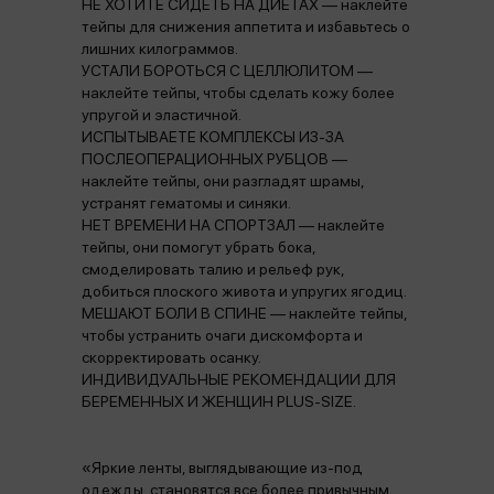
НЕ ХОТИТЕ СИДЕТЬ НА ДИЕТАХ — наклейте
тейпы для снижения аппетита и избавьтесь о
лишних килограммов.
УСТАЛИ БОРОТЬСЯ С ЦЕЛЛЮЛИТОМ —
наклейте тейпы, чтобы сделать кожу более
упругой и эластичной.
ИСПЫТЫВАЕТЕ КОМПЛЕКСЫ ИЗ-ЗА
ПОСЛЕОПЕРАЦИОННЫХ РУБЦОВ —
наклейте тейпы, они разгладят шрамы,
устранят гематомы и синяки.
НЕТ ВРЕМЕНИ НА СПОРТЗАЛ — наклейте
тейпы, они помогут убрать бока,
смоделировать талию и рельеф рук,
добиться плоского живота и упругих ягодиц.
МЕШАЮТ БОЛИ В СПИНЕ — наклейте тейпы,
чтобы устранить очаги дискомфорта и
скорректировать осанку.
ИНДИВИДУАЛЬНЫЕ РЕКОМЕНДАЦИИ ДЛЯ
БЕРЕМЕННЫХ И ЖЕНЩИН PLUS-SIZE.
«Яркие ленты, выглядывающие из-под
одежды, становятся все более привычным