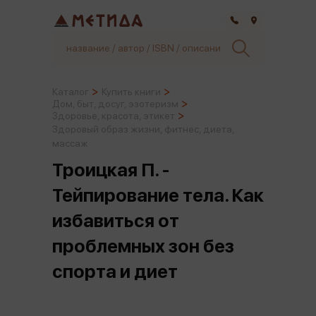
Самара
Каталог
Купить книги
Дом, быт, досуг, эзотеризм
Здоровье, красота, этикет
Здоровый образ жизни, фитнес, диета,
массаж
Троицкая П. -
Тейпирование тела. Как
избавиться от
проблемных зон без
спорта и диет