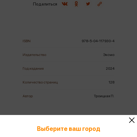
Поделиться
ISBN
978-5-04-117930-4
Издательство
Эксмо
Год издания
2024
Количество страниц
128
Автор
Троицкая П.
Выберите ваш город