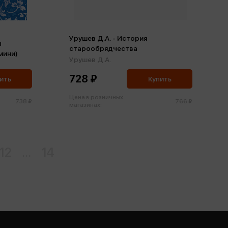
Урушев Д.А. - История
ы
старообрядчества
мини)
Урушев Д.А.
728 ₽
ить
Купить
Цена в розничных
738 ₽
766 ₽
магазинах:
12
...
14