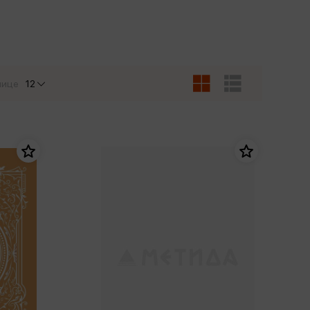
Сувениры
Фототовары
нице
12