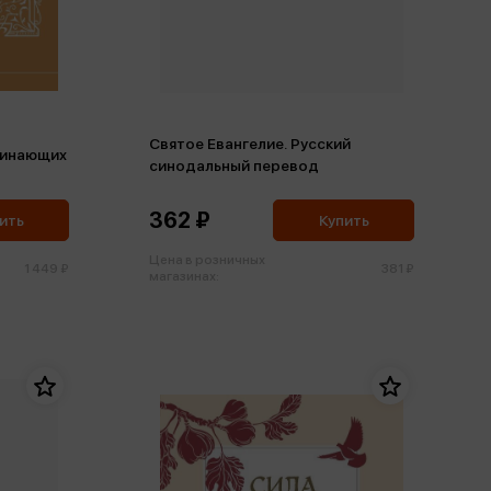
Святое Евангелие. Русский
чинающих
синодальный перевод
362 ₽
ить
Купить
Цена в розничных
1 449 ₽
381 ₽
магазинах: