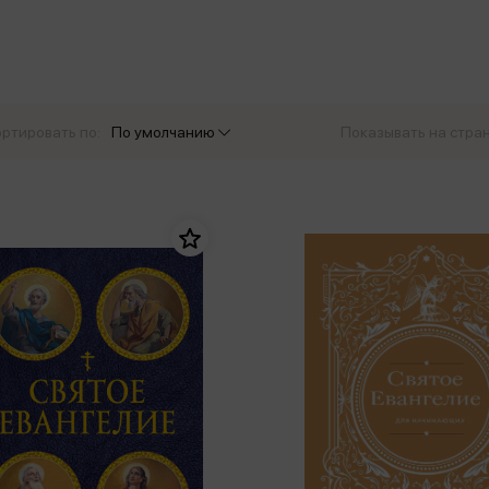
еры
Эксмо
Игрушки для малышей
Питер
рма
Мальчики
ое
АСТ
ые изделия
Настольные и развивающие игры
Азбука
Спорт и активный отдых
ртировать по:
По умолчанию
Показывать на стра
Росмэн
Творчество
кальное
дложение от
иды