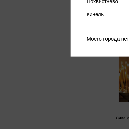
Похвистнево
Кинель
Моего города нет
Сила м