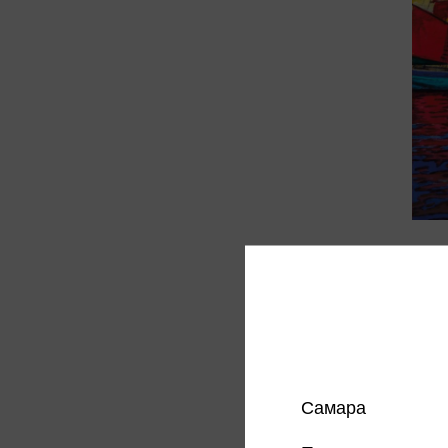
Семени
любов
Семени
755 
Цена в
магазин
Самара