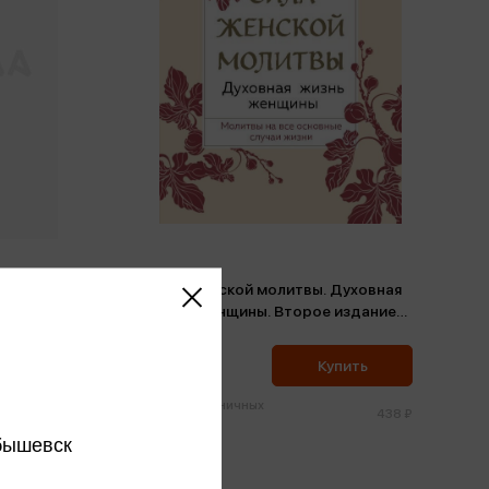
авный
Сила женской молитвы. Духовная
)
жизнь женщины. Второе издание
(мини)
416 ₽
ить
Купить
Цена в розничных
111 ₽
438 ₽
магазинах:
бышевск