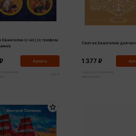
 Евангелие (с ил.) (с грифом
Святое Евангелие для на
мини)
₽
1 377 ₽
Купить
Куп
 розничных
Цена в розничных
912 ₽
ах:
магазинах: