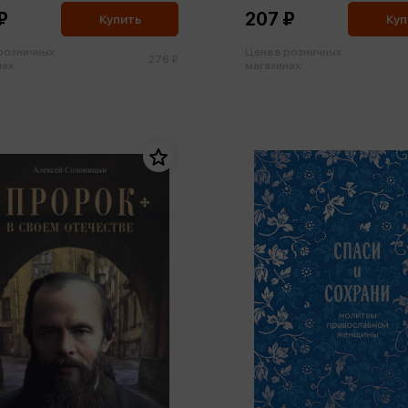
₽
207 ₽
Купить
Куп
 розничных
Цена в розничных
276 ₽
ах:
магазинах: