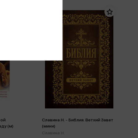
той
Славина Н. - Библия. Ветхий Завет
ду (м)
(мини)
Славина Н.