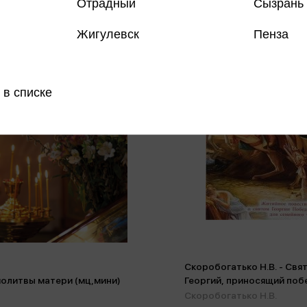
Отрадный
Сызрань
Жигулевск
Пенза
 в списке
Скоробогатько Н.В. - Свя
олитвы матери (мц,мини)
Георгий, приносящий побе
Скоробогатько Н.В.