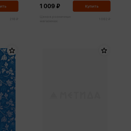
1 009 ₽
ить
Купить
Цена в розничных
218 ₽
1 062 ₽
магазинах: