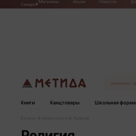
Магазины
Акции
Новости
До
Самара
Книги
Канцтовары
Школьная форма
Каталог
Купить книги
Религия
Жанры
Подбор
Бумажная продукция
Галстуки, банты
Религия
Глобусы
Для девочек