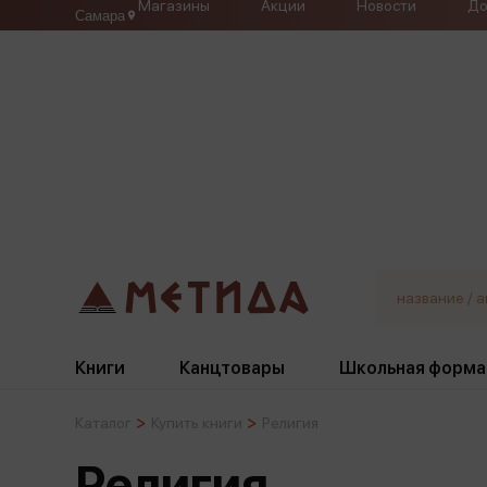
Магазины
Акции
Новости
До
Самара
Книги
Канцтовары
Школьная форма
Каталог
Купить книги
Религия
Жанры
Подбор
Бумажная продукция
Галстуки, банты
Религия
Глобусы
Для девочек