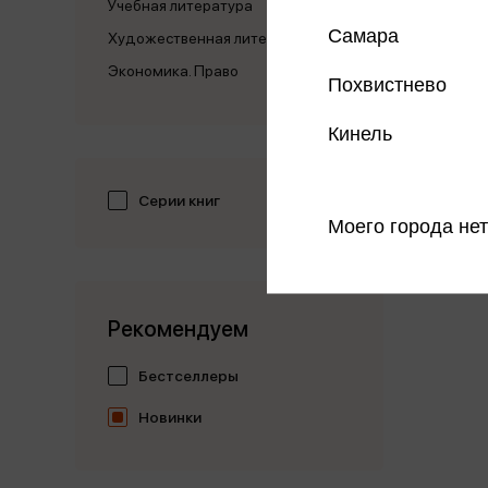
Учебная литература
Самара
Художественная литература
Экономика. Право
Похвистнево
Кинель
Серии книг
Моего города нет
Рекомендуем
Бестселлеры
Новинки