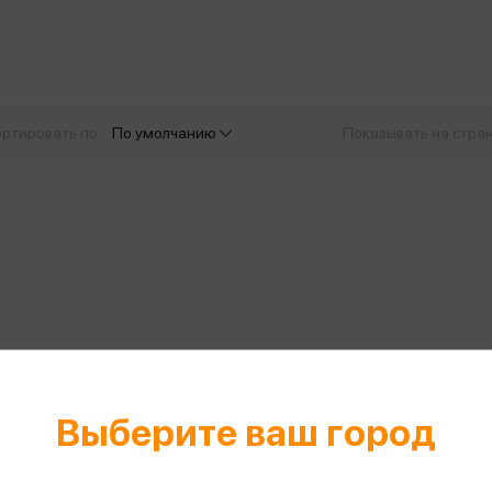
еры
Эксмо
Игрушки для малышей
Питер
рма
Мальчики
ое
АСТ
ые изделия
Настольные и развивающие игры
Азбука
Спорт и активный отдых
ртировать по:
По умолчанию
Показывать на стра
Росмэн
Творчество
кальное
дложение от
иды
Выберите ваш город