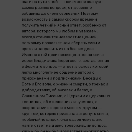
шаги на пути к ней, — неизменно волнуют
самые разные вопросы, от довольно
забавных до очень серьезных. Поэтому
возможность в самом скором времени
получить четкий и ясный ответ, особенно от
автора, которого мы любим и уважаем,
всегда становится невероятно ценной,
поскольку позволяет нам сберечь силы и
время и направить их на благие дела.
Именно этой цели посвящена новая книга
иерея Владислава Берегового, составленная
в формате вопрос — ответ, в основу которой
легло многолетнее общение автора с
прихожанами и подписчиками. Беседы о
Боге и Его воле, о жизни и смерти, о грехах и
добродетелях, об ангелах и бесах, о
Священном Писании, о Церкви и о церковных
таинствах, об отношениях и чувствах, о
возрастании в вере и о многом другом —
круг тем, которые призвана затронуть книга,
необычайно широк, благодаря чему шанс
найти ответ на давно тревоживший вопрос,
каким бы он ни был, возрастает многократно.