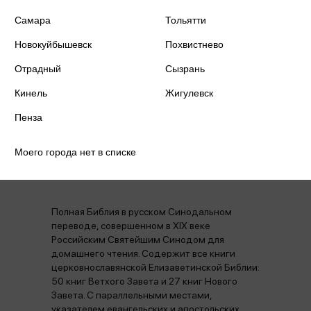
Издательство
Эксмо
Самара
Тольятти
Год издания
2025
Новокуйбышевск
Похвистнево
Отрадный
Сызрань
Количество страниц
1296
Кинель
Жигулевск
Пенза
Моего города нет в списке
Аннотация
Отзывы
Наличие в магазинах
Полная Библия в русском Синодальном
переводе, совершенном в XIX веке
Российским Святейшим Синодом для
домашнего чтения. Содержит все книги
церковнославянской Елизаветинской Библии:
50 книг Ветхого Завета и 27 книг Нового
Завета. С параллельными местами,
указателем евангельских и апостольских