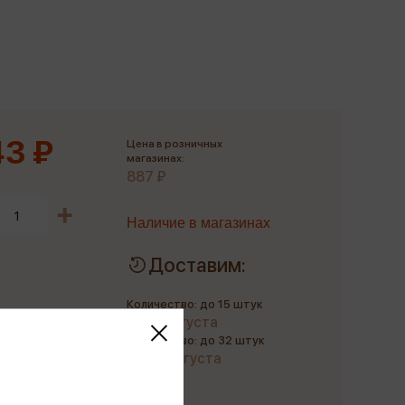
Сувениры
Фототовары
3 ₽
Цена в розничных
магазинах:
887 ₽
Наличие в магазинах
Доставим:
Количество: до 15 штук
до 11 августа
Количество: до 32 штук
до 22 августа