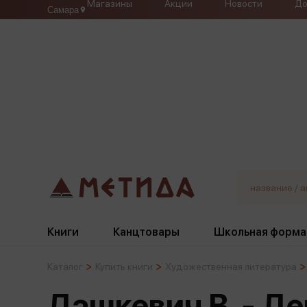
Магазины
Акции
Новости
До
Самара
Книги
Канцтовары
Школьная форма
Каталог
Купить книги
Художественная литература
Жанры
Подбор
Бумажная продукция
Галстуки, банты
Дашкевич В. - Д
Глобусы
Для девочек