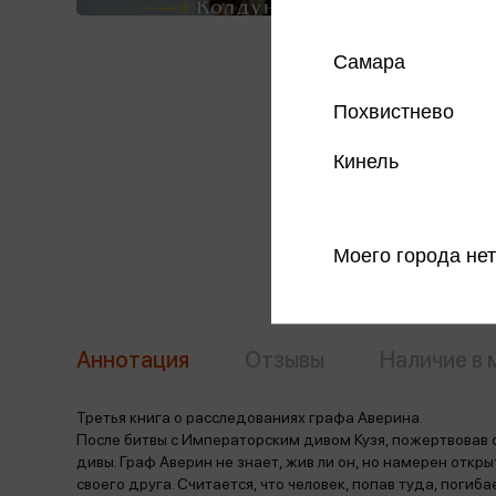
Самара
Похвистнево
Кинель
Моего города нет
Аннотация
Отзывы
Наличие в 
Третья книга о расследованиях графа Аверина.
После битвы с Императорским дивом Кузя, пожертвовав 
дивы. Граф Аверин не знает, жив ли он, но намерен откр
своего друга. Считается, что человек, попав туда, погиба