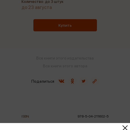
Количество: до 3 штук
до 23 августа
Купить
Все книги этого издательства
Все книги этого автора
Поделиться
ISBN
978-5-04-211602-5
Издательство
Эксмо