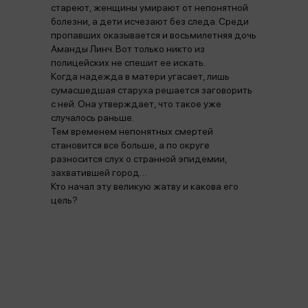
стареют, женщины умирают от непонятной
болезни, а дети исчезают без следа. Среди
пропавших оказывается и восьмилетняя дочь
Аманды Линч. Вот только никто из
полицейских не спешит ее искать.
Когда надежда в матери угасает, лишь
сумасшедшая старуха решается заговорить
с ней. Она утверждает, что такое уже
случалось раньше.
Тем временем непонятных смертей
становится все больше, а по округе
разносится слух о странной эпидемии,
захватившей город…
Кто начал эту великую жатву и какова его
цель?