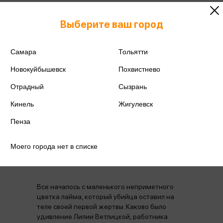
Издательство
Эксмо
Выберите ваш город
Год издания
2025
Самара
Тольятти
Количество страниц
320
Новокуйбышевск
Похвистнево
Автор
Мартова Л.
Отрадный
Сызрань
Кинель
Жигулевск
Пенза
Моего города нет в списке
Аннотация
Отзывы
Наличие в магазинах
Все началось с маленького неприметного
цветка лайма, который убийца оставил на
теле своей первой жертвы. Каково было
удивление Лилии Ветлицкой, работника