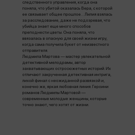
следственного управления, когда она
поняла, что убитой оказалась Вера, с которой
ее связывает общее прошлое… Лилия взялась
за расследование, даже не подозревая, что
убийца знает еще много способов
преподнести цветы. Она поняла, что
ввязалась в опасную для своей жизни игру,
когда сама получила букет от неизвестного
отправителя.
Людмила Мартова — мастер увлекательной
детективной мелодрамы, автор
захватывающих остросюжетных историй. Их
отличают закрученная детективная интрига,
лихой финал с неожиданной развязкой и,
конечно же, яркая любовная линия. Героини
романов Людмилы Мартовой —
современные молодые женщины, которые
точно знают, чего хотят от жизни.