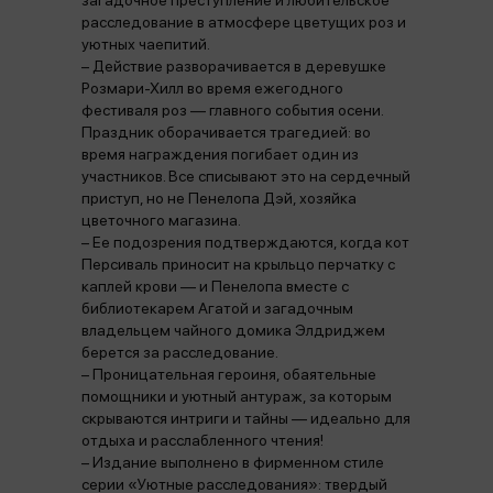
загадочное преступление и любительское
расследование в атмосфере цветущих роз и
уютных чаепитий.
– Действие разворачивается в деревушке
Розмари‑Хилл во время ежегодного
фестиваля роз — главного события осени.
Праздник оборачивается трагедией: во
время награждения погибает один из
участников. Все списывают это на сердечный
приступ, но не Пенелопа Дэй, хозяйка
цветочного магазина.
– Ее подозрения подтверждаются, когда кот
Персиваль приносит на крыльцо перчатку с
каплей крови — и Пенелопа вместе с
библиотекарем Агатой и загадочным
владельцем чайного домика Элдриджем
берется за расследование.
– Проницательная героиня, обаятельные
помощники и уютный антураж, за которым
скрываются интриги и тайны — идеально для
отдыха и расслабленного чтения!
– Издание выполнено в фирменном стиле
серии «Уютные расследования»: твердый