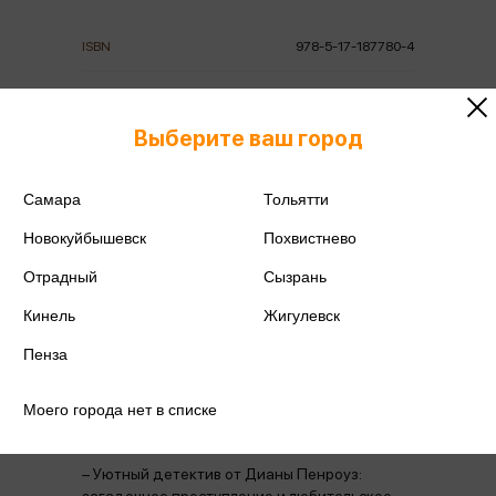
ISBN
978-5-17-187780-4
Издательство
АСТ
Выберите ваш город
Год издания
2026
Количество страниц
224
Самара
Тольятти
Новокуйбышевск
Похвистнево
Автор
Пенроуз Д.
Отрадный
Сызрань
Кинель
Жигулевск
Пенза
Аннотация
Отзывы
Наличие в магазинах
Моего города нет в списке
– Уютный детектив от Дианы Пенроуз: