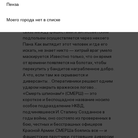
направляются со спецзаданием в небольшой
Пенза
городок Липень под Минском. По донесению
разведки, в этих краях действуют немецкие
диверсанты, которых прикрывает кто-то из
Моего города нет в списке
местных жителей. Удается выяснить, что
связь между фашистами и антисоветским
подпольем осуществляется через некоего
Пана. Как выглядит этот человек и где его
искать, не знает никто — хитрый враг умело
маскируется. Известно только, что он время
от времени появляется на болотах, чтобы
перекупить у бандитов награбленное добро.
А что, если там же скрываются и
диверсанты… Оперативники решают одним
ударом накрыть вражеское логово…
«Смерть шпионам!» (СМЕРШ) — это
короткое и беспощадное название носило
особое подразделение НКВД,
подчинявшееся И. Сталину. Созданное в
годы войны, оно состояло из проверенных в
бою, честных и бесстрашных офицеров
Красной Армии. СМЕРШа боялись все — и
фашистские лазутчики, готовящие диверсии