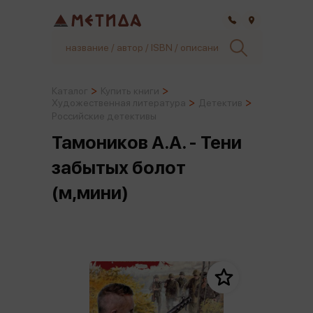
Самара
Каталог
Купить книги
Художественная литература
Детектив
Российские детективы
Тамоников А.А. - Тени
забытых болот
(м,мини)