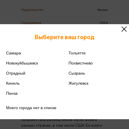
Издательство
Эксмо
Год издания
2024
Выберите ваш город
Количество страниц
320
Автор
Вавилова Е.С.
Самара
Тольятти
Новокуйбышевск
Похвистнево
Отрадный
Сызрань
Кинель
Жигулевск
Аннотация
Отзывы
Наличие в магазинах
Пенза
Моего города нет в списке
Автор книги Елена Вавилова — полковник
внешней разведки — почти четверть века
проработала разведчиком-нелегалом в
разных странах, в том числе США. Ее книги