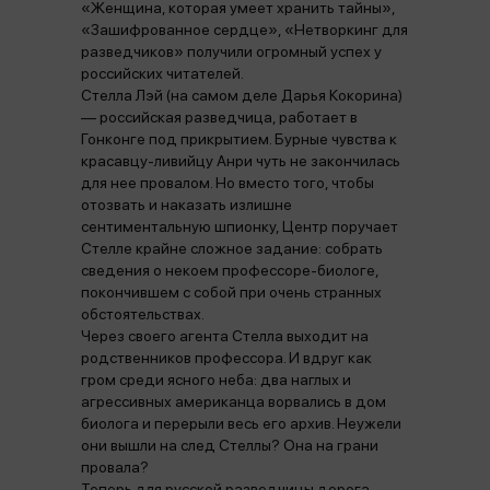
«Женщина, которая умеет хранить тайны»,
«Зашифрованное сердце», «Нетворкинг для
разведчиков» получили огромный успех у
российских читателей.
Стелла Лэй (на самом деле Дарья Кокорина)
— российская разведчица, работает в
Гонконге под прикрытием. Бурные чувства к
красавцу-ливийцу Анри чуть не закончилась
для нее провалом. Но вместо того, чтобы
отозвать и наказать излишне
сентиментальную шпионку, Центр поручает
Стелле крайне сложное задание: собрать
сведения о некоем профессоре-биологе,
покончившем с собой при очень странных
обстоятельствах.
Через своего агента Стелла выходит на
родственников профессора. И вдруг как
гром среди ясного неба: два наглых и
агрессивных американца ворвались в дом
биолога и перерыли весь его архив. Неужели
они вышли на след Стеллы? Она на грани
провала?
Теперь для русской разведчицы дорога