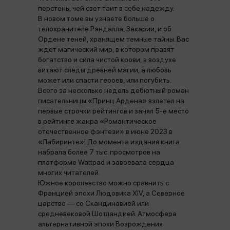
перстень, чей свет таит в себе надежду.
В новом томе вы узнаете больше о
телохранителе Рэндалла, Закарии, и об
Ордене теней, хранящем темные тайны. Вас
ждет магический мир, в котором правят
богатство и сила чистой крови, в воздухе
витают следы древней магии, а любовь
может или спасти героев, или погубить.
Всего за несколько недель дебютный роман
писательницы «Принц Ардена» взлетел на
первые строчки рейтингов и занял 5-е место
в рейтинге жанра «Романтическое
отечественное фэнтези» в июне 2023 в
«Лабиринте»! До момента издания книга
набрала более 7 тыс. просмотров на
платформе Wattpad и завоевала сердца
многих читателей.
Южное королевство можно сравнить с
Францией эпохи Людовика XIV, а Северное
царство — со Скандинавией или
средневековой Шотландией. Атмосфера
альтернативной эпохи Возрождения