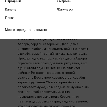
Отрадный
ПРИЧИНЯЕТ ВРЕД ЗДОРОВЬЮ, ИХ
Сызрань
НЕЗАКОННЫЙ ОБОРОТ ЗАПРЕЩЕН И
Кинель
Жигулевск
ВЛЕЧЕТ УСТАНОВЛЕННУЮ
ЗАКОНОДАТЕЛЬСТВОМ
Пенза
ОТВЕТСТВЕННОСТЬ.
Продолжение невероятного фэнтези-
Моего города нет в списке
романа от российской писательницы Софи
Анри — история королевства Арден и его
Хранителя, Рэндалла, а также княжны
Авроры, гордой северянки. Дворцовые
интриги, любовь и ненависть, войны, скелеты
в шкафу, семейные тайны и жуткие ритуалы.
Прошел год с тех пор, как Рэндалл и Аврора
скрепили свой союз древним ритуалом, а их
души стали единым целым. Но близится
война, и Рэндалл, прощаясь с женой,
уезжает в Восточное Королевство. Корабль
терпит крушение. Убитая горем Аврора
оплакивает мужа, но в Ардене ей нужно быть
сильной, чтобы защитить их сына —
последнего потомка рода Корвин — от
паутины дворцовых интриг, и единственное,
что помогает ей не сломаться — это