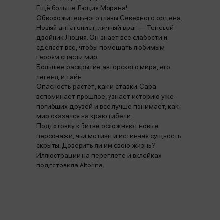
Ещё больше Люция Морана!
Обворожительного главы Северного ордена.
Новый антагонист, личный враг — Теневой
двойник Люция. Он знает все слабости и
сделает всё, чтобы помешать любимым
героям спасти мир.
Большее раскрытие авторского мира, его
легенд и тайн.
Опасность растёт, как и ставки. Сара
вспоминает прошлое, узнаёт историю уже
погибших друзей и всё лучше понимает, как
мир оказался на краю гибели.
Подготовку к битве осложняют новые
персонажи, чьи мотивы и истинная сущность
скрыты. Доверить ли им свою жизнь?
Иллюстрации на переплёте и вклейках
подготовила Altorina.