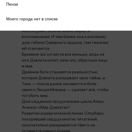
и будущее, предательства и любовь.
Пенза
В обители Северного ордена собираются те,
кому предстоит последний путь к Расколу.
Моего города нет в списке
Среди них — старые друзья и неожиданные
союзники. Но чтобы закрыть портал, Саре
необходимо окончательно вернуть
воспоминания. И чем ближе она к роковому
дню гибели Северного ордена, тем тяжелее
ей становится.
Времени же остаётся всё меньше, ведь на
юге Дэвлата копит силы зло, обретшее лицо
и имя.
Древние боги становятся реальностью,
история Дэвлата раскрывает свои тайны, а
Тень — порождение ненависти и боли
самого Люция Морана — сделает всё, чтобы
погубить мир.
Долгожданное продолжение цикла Алекс
Анжело «Мир Дэвлата»!
Развитие романтической линии. Слоуберн,
покоривший сердца многих читателей,
окончательно раскрывается. Никто не
останется равнодушным.