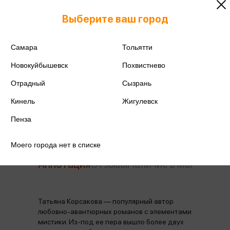
ISBN
978-5-04-215300-6
Выберите ваш город
Издательство
Эксмо
Самара
Тольятти
Год издания
2026
Новокуйбышевск
Похвистнево
Количество страниц
416
Отрадный
Сызрань
Автор
Корсакова Т.
Кинель
Жигулевск
Пенза
Моего города нет в списке
Аннотация
Отзывы
Наличие в магазинах
Татьяна Корсакова — популярный автор
любовно-авантюрных романов с элементами
мистики. Из-под ее пера вышло более двух