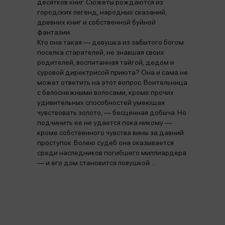
десятков книг. Сюжеты рождаются из
городских легенд, народных сказаний,
древних книг и собственной буйной
фантазии.
Кто она такая — девушка из забытого богом
поселка старателей, не знавшая своих
родителей, воспитанная тайгой, дедом и
суровой директрисой приюта? Она и сама не
может ответить на этот вопрос. Воительница
с белоснежными волосами, кроме прочих
удивительных способностей умеющая
чувствовать золото, — бесценная добыча. Но
подчинить ее не удается пока никому —
кроме собственного чувства вины за давний
проступок. Волею судеб она оказывается
среди наследников погибшего миллиардера
— и его дом становится ловушкой…