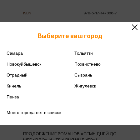
ISBN
978-5-17-147006-7
Издательство
АСТ
Выберите ваш город
Год издания
2024
Самара
Тольятти
Количество страниц
384
Новокуйбышевск
Похвистнево
Автор
Лукьяненко С.В.
Отрадный
Сызрань
Кинель
Жигулевск
Пенза
Аннотация
Отзывы
Наличие в магазинах
Моего города нет в списке
ПРОДОЛЖЕНИЕ РОМАНОВ «СЕМЬ ДНЕЙ ДО