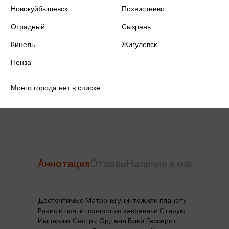
ISBN
978-5-17-159355-1
Новокуйбышевск
Похвистнево
Отрадный
Издательство
Сызрань
АСТ
Кинель
Жигулевск
Год издания
2023
Пенза
Количество страниц
672
Моего города нет в списке
Автор
Герберт Ф.
Аннотация
Отзывы
Наличие в магазинах
Досточтимые Матроны уничтожили планету
Ракис и почти полностью завоевали Старую
Империю. Сестры Ордена Бинэ Гессерит