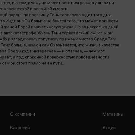
ытых, и о том, к чему не может остаться равнодушным ни
 символической и реальной смерти.
вый парень по прозвищу Тень терпеливо ждет того дня,
та Индиана.Он больше не боится того, что может принести
й женой Лорой и начать новую жизнь.Но за несколько дней
в автокатастрофе.Жизнь Тени теряет всякий смысл, и он
бу к загадочному попутчику по имени мистер Среда.Тем
Тени больше, чем он сам.Оказывается, что жизнь в качестве
тера Среды куда интереснее — и опаснее, — чем мог
мирает, а под спокойной поверхностью повседневности
 сам он стоит прямо на ее пути…
О компании
Магазины
Вакансии
Акции