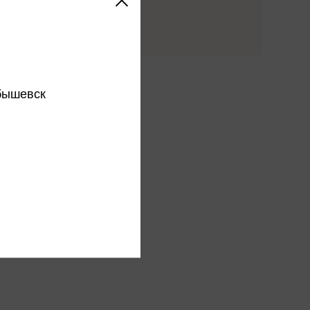
Купить
этого издательства
бышевск
этого автора
ся