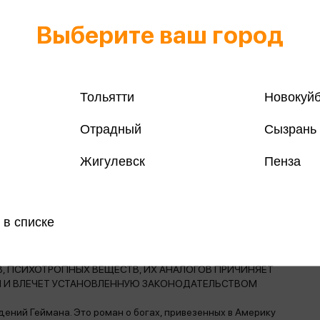
Выберите ваш город
Все книги 
Тольятти
Новокуй
Все книги 
Отрадный
Сызрань
Поделить
Жигулевск
Пенза
 в списке
магазинах
, ПСИХОТРОПНЫХ ВЕЩЕСТВ, ИХ АНАЛОГОВ ПРИЧИНЯЕТ
Н И ВЛЕЧЕТ УСТАНОВЛЕННУЮ ЗАКОНОДАТЕЛЬСТВОМ
дений Геймана. Это роман о богах, привезенных в Америку