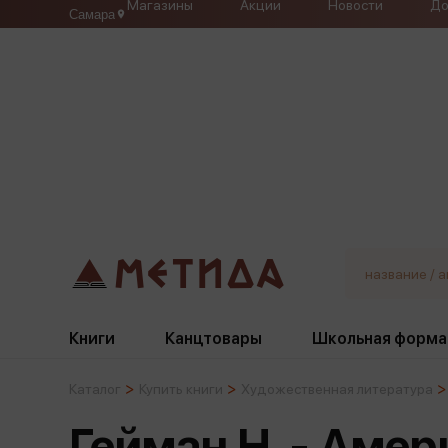
Магазины
Акции
Новости
До
Самара
Книги
Канцтовары
Школьная форма
Каталог
Купить книги
Художественная литература
Жанры
Подбор
Бумажная продукция
Галстуки, банты
Гейман Н. - Амер
Глобусы
Для девочек