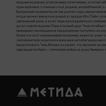
людьми из разных уголков мира, почитаемых, а потом заб
один мужчина: о поисках отца, родины, возлюбленной, о
Брошенный за решетку на три долгих года, неразговорчи
когда сможет вернуться домой, в городок Игл-Пойнт шта
завтрашний день, и хочет лишь воссоединиться с любимо
до его освобождения Лора и лучший друг Тени погибают 
принимает неожиданное предложение поступить на служ
более что этот насмешливый мошенник, кажется, знает о 
телохранителя, водителя и мальчика на побегушках мис
предположить Тень.Вскоре он узнает, что прошлое не у
зарождается буря — эпическая война за душу Америки. А