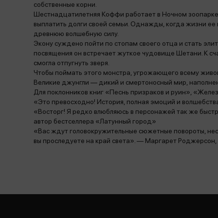
собственные корни.
Шестнадцатилетняя Коффи работает в Ночном зоопарке.
выплатить долги своей семьи. Однажды, когда жизни ее
древнюю волшебную силу.
Экону суждено пойти по стопам своего отца и стать элит
посвящения он встречает жуткое чудовище Шетани. К сч
смогла отпугнуть зверя.
Чтобы поймать этого монстра, угрожающего всему живом
Великие джунгли — дикий и смертоносный мир, наполне
Для поклонников книг «Песнь призраков и руин», «Желе
«Это превосходно! История, полная эмоций и волшебств
«Восторг! Я редко влюбляюсь в персонажей так же быстр
автор бестселлера «Латунный город»
«Вас ждут головокружительные сюжетные повороты, не
вы проследуете на край света». — Маргарет Роджерсон,