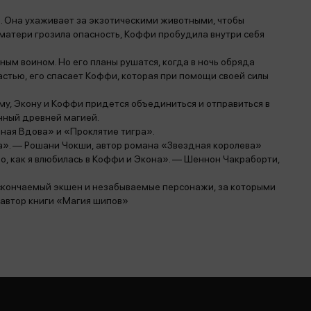
 Она ухаживает за экзотическими животными, чтобы
 матери грозила опасность, Коффи пробудила внутри себя
ным воином. Но его планы рушатся, когда в ночь обряда
астью, его спасает Коффи, которая при помощи своей силы
у, Экону и Коффи придется объединиться и отправиться в
нный древней магией.
зная Вдова» и «Проклятие тигра».
а». — Рошани Чокши, автор романа «Звездная королева»
о, как я влюбилась в Коффи и Экона». — Шеннон Чакраборти,
скончаемый экшен и незабываемые персонажи, за которыми
 автор книги «Магия шипов»