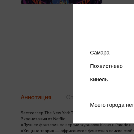
Самара
Похвистнево
Кинель
Аннотация
Отзывы
Наличие в 
Моего города нет
Бестселлер The New York Times!
Экранизация от Netflix.
«Лучшее фэнтези» по версии журналов Kirkus и Parade и пр
«Хищные твари» — африканское фэнтези о поиске свобод