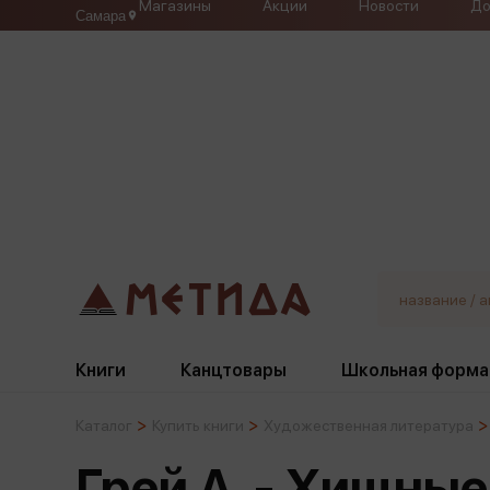
Магазины
Акции
Новости
До
Самара
Книги
Канцтовары
Школьная форма
Каталог
Купить книги
Художественная литература
Жанры
Подбор
Бумажная продукция
Галстуки, банты
Грей А. - Хищные
Глобусы
Для девочек