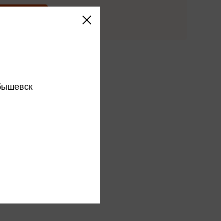
Купить
этого издательства
этого автора
бышевск
ся