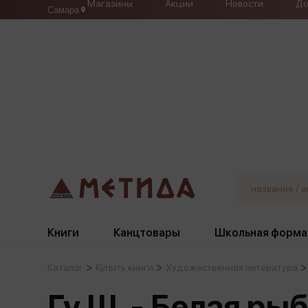
Магазины
Акции
Новости
До
Самара
Книги
Канцтовары
Школьная форма
Каталог
Купить книги
Художественная литература
Жанры
Подбор
Бумажная продукция
Галстуки, банты
Гу Ш. - Белая ры
Глобусы
Для девочек