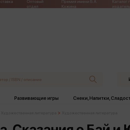
ставка
Оптовый
Премия имени Б.А.
Каталог 
отдел
Кожина
издатель
Развивающие игры
Снеки, Напитки, Сладос
Художественная литература
Художественная литература
ки
Издательства
, жабо, ремни
Девочки
Снеки, Напитки, Сладос
ба. Сказания о Бай и
Игрушки антистресс