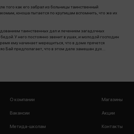
ле того как его забрал из больницы таинственный
накомым, юноша пытается по крупицам вспомнить, что же их
дованием таинственных дел и лечением загадочных
бедой. У него постоянно звенит в ушах, и молодой господин
 время ему начинает мерещиться, что в доме прячется
яо Бай предполагает, что в этом деле замешан дух....
О компании
Магазины
Вакансии
Акции
Метида-школам
Контакты