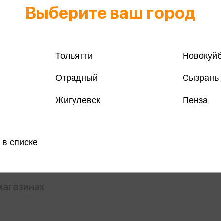
Выберите ваш город
Тольятти
Новокуй
Отрадный
Сызрань
Все книги 
Жигулевск
Пенза
Все книги 
Поделить
 в списке
магазинах