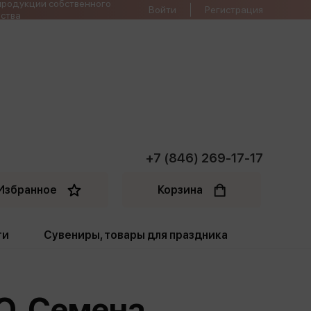
продукции собственного
Войти
Регистрация
ства
+7 (846) 269-17-17
Избранное
Корзина
ти
Сувениры, товары для праздника
ти
Открытки. Грамоты
 Ю. Семена
Пакеты