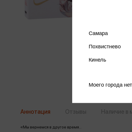
Самара
Похвистнево
Кинель
Моего города нет
Аннотация
Отзывы
Наличие в 
«Мы вернемся в другое время...