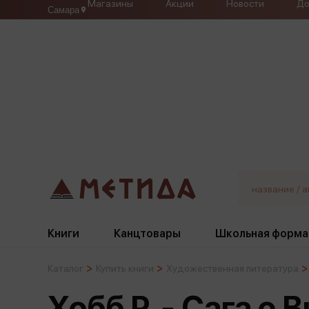
Магазины
Акции
Новости
До
Самара
Книги
Канцтовары
Школьная форма
Каталог
Купить книги
Художественная литература
Жанры
Подбор
Бумажная продукция
Галстуки, банты
Хобб Р. - Сага о 
Глобусы
Для девочек