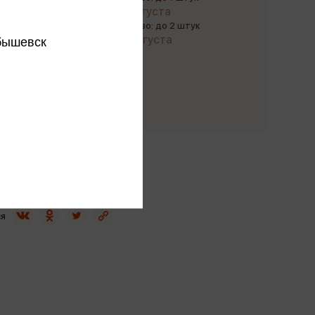
до 12 августа
Количество: до 2 штук
до 23 августа
бышевск
Купить
этого издательства
этого автора
ся