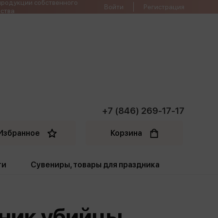
продукции собственного
Войти
Регистрация
ства
+7 (846) 269-17-17
Избранное
Корзина
ти
Сувениры, товары для праздника
ти
Открытки. Грамоты
еник убийцы.
Пакеты