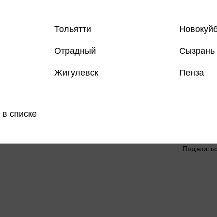
Тольятти
Новокуй
Отрадный
Сызрань
Жигулевск
Пенза
Все книги 
 в списке
Все книги 
Поделить