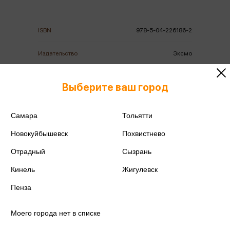
ISBN
978-5-04-226186-2
Издательство
Эксмо
Серия
Freedom. Сы Нань.
Бестселлеры китайской
Выберите ваш город
литературы
Год издания
2026
Самара
Тольятти
Новокуйбышевск
Похвистнево
Количество страниц
736
Отрадный
Сызрань
Автор
Цэцэ Ц.
Кинель
Жигулевск
Пенза
Моего города нет в списке
Аннотация
Отзывы
Наличие в магазинах