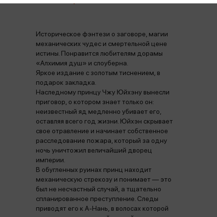
Историческое фэнтези о заговоре, магии
механических чудес и смертельной цене
истины. Понравится любителям дорамы
«Алхимия душ» и слоуберна.
Яркое издание с золотым тиснением, в
подарок закладка.
Наследному принцу Чжу Юйхэну вынесли
приговор, о котором знает только он:
неизвестный яд медленно убивает его,
оставляя всего год жизни. Юйхэн скрывает
свое отравление и начинает собственное
расследование пожара, который за одну
ночь уничтожил величайший дворец
империи.
В обугленных руинах принц находит
механическую стрекозу и понимает — это
был не несчастный случай, а тщательно
спланированное преступление. Следы
приводят его к А-Нань, в волосах которой