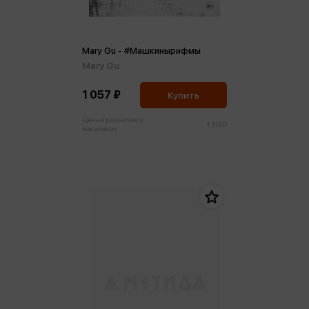
Mary Gu - #Машкинырифмы
Mary Gu
1 057 ₽
Купить
Цена в розничных
1 113 ₽
магазинах: