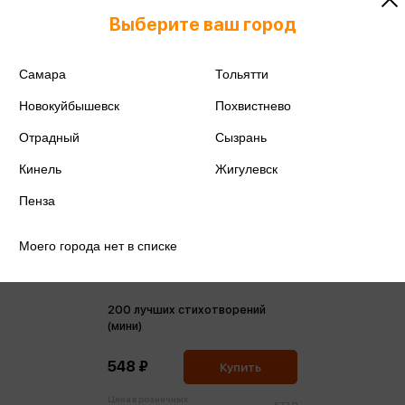
Выберите ваш город
Самара
Тольятти
Новокуйбышевск
Похвистнево
Отрадный
Сызрань
Кинель
Жигулевск
Пенза
Моего города нет в списке
200 лучших стихотворений
(мини)
548 ₽
Купить
Цена в розничных
577 ₽