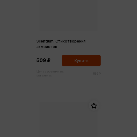
Silentium. Стихотворения
акмеистов
509 ₽
Купить
Цена в розничных
536 ₽
магазинах: