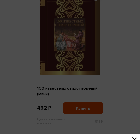
150 известных стихотворений
(мини)
492 ₽
Купить
Цена в розничных
518 ₽
магазинах: