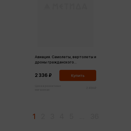
Авиация. Самолеты, вертолеты и
дроны гражданского
назначения. Большая
энциклопедия
2 336 ₽
Купить
Цена в розничных
2 459 ₽
магазинах:
1
2
3
4
5
...
36