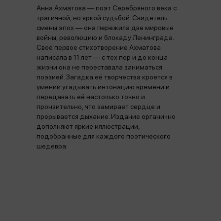
Анна Ахматова — поэт Серебряного века с
трагичной, но яркой судьбой. Свидетель
смены эпох — она пережила две мировые
войны, революцию и блокаду Ленинграда.
Своё первое стихотворение Ахматова
написала в 11 лет — с тех пор и до конца
жизни она не переставала заниматься
поэзией. Загадка её творчества кроется в
умении угадывать интонацию времени и
передавать её настолько точно и
пронзительно, что замирает сердце и
прерывается дыхание. Издание органично
дополняют яркие иллюстрации,
подобранные для каждого поэтического
шедевра.