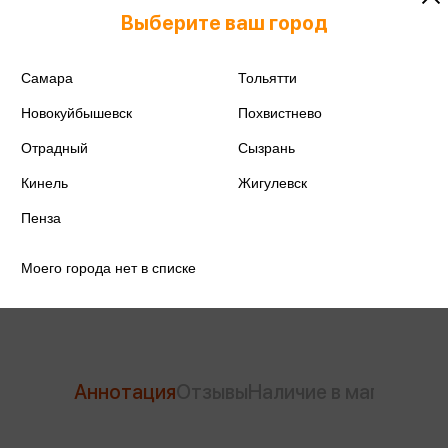
Выберите ваш город
Самара
Тольятти
ISBN
978-5-17-168110-4
Новокуйбышевск
Похвистнево
Издательство
АСТ
Отрадный
Сызрань
Год издания
2026
Кинель
Жигулевск
Количество страниц
128
Пенза
Автор
Ахматова А.А.
Моего города нет в списке
Аннотация
Отзывы
Наличие в магазинах