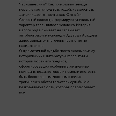
Чернышевским? Как прихотливо иногда
переплетаются судьбы людей, казалось бы,
далеких друг от друга, как Южный и
Северный полюсы, и формируют уникальный
характер талантливого человека. История
целого рода оживает на страницах
автобиографии- исповеди Эдуарда Асадова
живо, увлекательно, очень честно, но не
назидательно.
О драматичной судьбе поэта сквозь призму
исторических и литературных событий и
историй любви его предков,
сформировавших особенные жизненные
принципы рода, которые и помогли выстоять,
быть бесстрашным, честным в самых
трагических обстоятельствах судьбы. И о
безграничной любви, которая преодолевает
все.