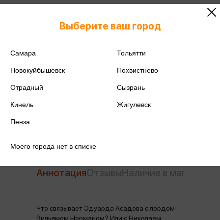
ISBN
978-5-04-114109-7
Выберите ваш город
Издательство
Эксмо
Самара
Тольятти
Год издания
2021
Новокуйбышевск
Похвистнево
Количество страниц
384
Отрадный
Сызрань
Кинель
Жигулевск
Автор
Асадов Э.А.
Пенза
Моего города нет в списке
Аннотация
Отзывы
Наличие в магазинах
Что связывает Эдуарда Асадова с лордом
Вильямом Норманом? Или с Николаем