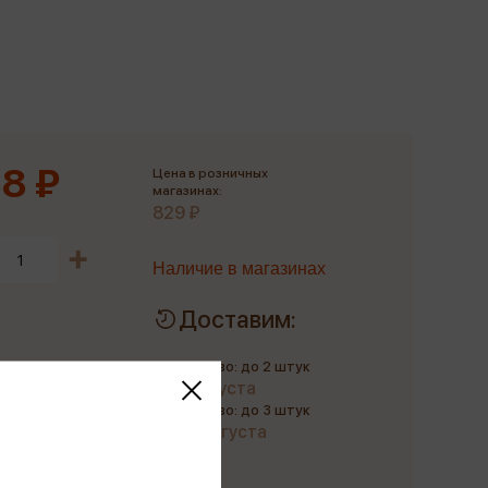
Сувениры
Фототовары
8 ₽
Цена в розничных
магазинах:
829 ₽
Наличие в магазинах
Доставим:
Количество: до 2 штук
до 9 августа
Количество: до 3 штук
до 20 августа