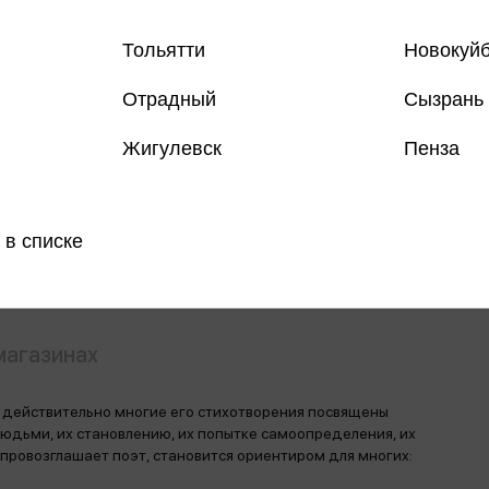
Тольятти
Новокуй
Отрадный
Сызрань
Все книги 
Жигулевск
Пенза
Все книги 
Поделить
 в списке
магазинах
и действительно многие его стихотворения посвящены
дьми, их становлению, их попытке самоопределения, их
провозглашает поэт, становится ориентиром для многих: