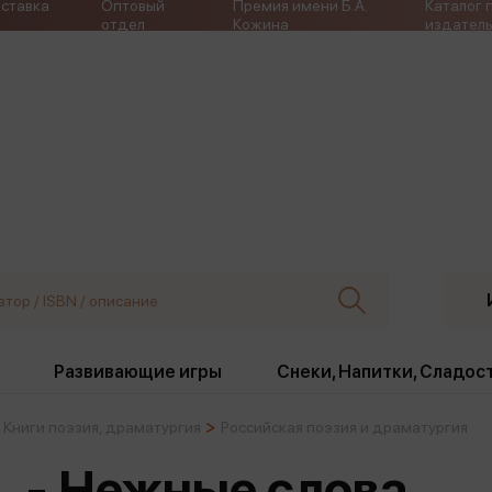
ставка
Оптовый
Премия имени Б.А.
Каталог 
отдел
Кожина
издатель
Развивающие игры
Снеки, Напитки, Сладос
Книги поэзия, драматургия
Российская поэзия и драматургия
ки
Издательства
, жабо, ремни
Девочки
Снеки, Напитки, Сладос
. - Нежные слова
Игрушки антистресс