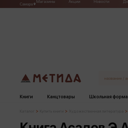
Магазины
Акции
Новости
До
Самара
Книги
Канцтовары
Школьная форма
Каталог
Купить книги
Художественная литература
Жанры
Подбор
Бумажная продукция
Галстуки, банты
Книга Асадов Э.А
Глобусы
Для девочек