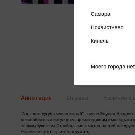
Самара
Похвистнево
Кинель
Моего города нет
Аннотация
Отзывы
Наличие в 
"А я - поэт сугубо молодежный" - писал Эдуард Асадов 
разнообразным ситуациям, происходящим с молодыми лю
первым чувствам. Стройная система ценностей, которую 
Учитесь мечтать, учитесь дружить,