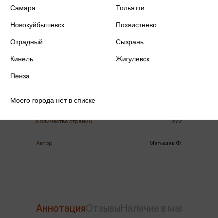
Самара
Тольятти
Новокуйбышевск
Похвистнево
Отрадный
Сызрань
ISBN
978-5-00195-344-9
Кинель
Жигулевск
Пенза
Издательство
Манн, Иванов и Фербер
Год издания
2022
Моего города нет в списке
Количество страниц
272
Автор
Матышак Ф.
Аннотация
Отзывы
Наличие в магазинах