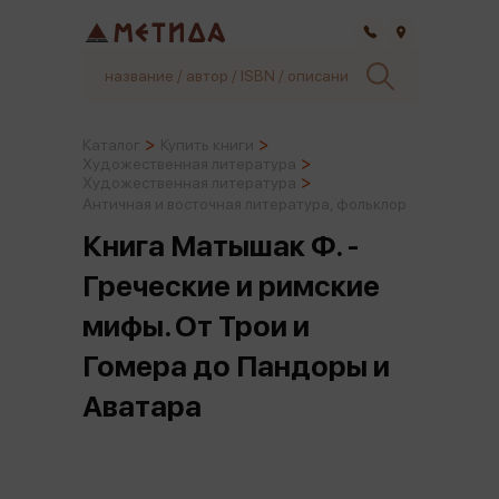
Самара
Каталог
Купить книги
Художественная литература
Художественная литература
Античная и восточная литература, фольклор
Книга Матышак Ф. -
Греческие и римские
мифы. От Трои и
Гомера до Пандоры и
Аватара