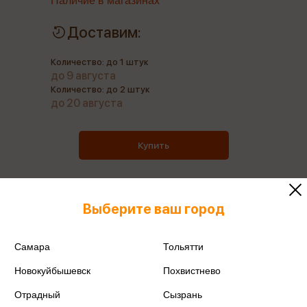
Наличие в магазинах
Доставим:
Количество: до 1 штук
до 9 августа
Количество: до 2 штук
до 20 августа
Купить
Выберите ваш город
Все книги этого издательства
Самара
Тольятти
Поделиться
Новокуйбышевск
Похвистнево
Отрадный
Сызрань