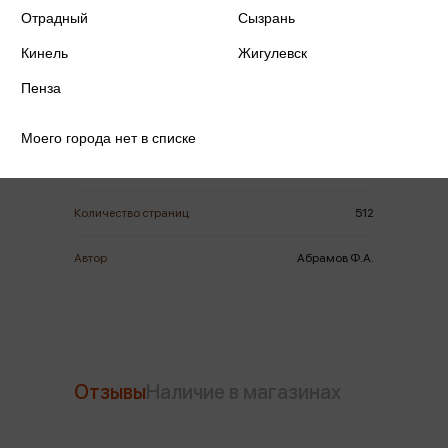
Отрадный
Сызрань
Кинель
Жигулевск
ISBN
978-5-4484-5474-5
Пенза
Издательство
Вече
Моего города нет в списке
Год издания
2025
Количество страниц
512
Автор
Абрамов Ф.А.
Отзывы
Наличие в магазинах