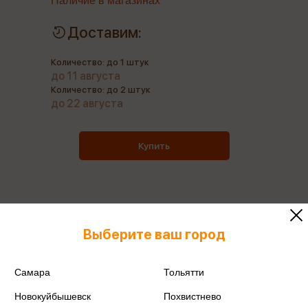
Наличие в магазинах
Доставим:
Количество: до 1 штук
до 11 августа
Количество: до 2 штук
до 22 августа
Купить
Все книги этого издательства
Выберите ваш город
Все книги этого автора
Самара
Тольятти
Поделиться
Новокуйбышевск
Похвистнево