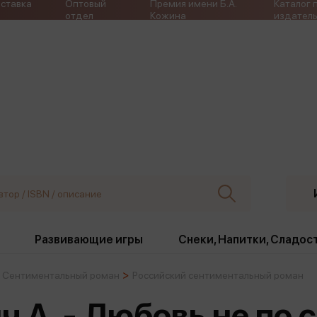
ставка
Оптовый
Премия имени Б.А.
Каталог 
отдел
Кожина
издатель
Развивающие игры
Снеки, Напитки, Сладос
Сентиментальный роман
Российский сентиментальный роман
ки
Издательства
, жабо, ремни
Девочки
Снеки, Напитки, Сладос
 А. - Любовь не по 
Игрушки антистресс