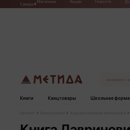
Магазины
Акции
Новости
До
Самара
Книги
Канцтовары
Школьная форма
Каталог
Купить книги
Художественная литература
Жанры
Подбор
Бумажная продукция
Галстуки, банты
Книга Лавринович
Глобусы
Для девочек