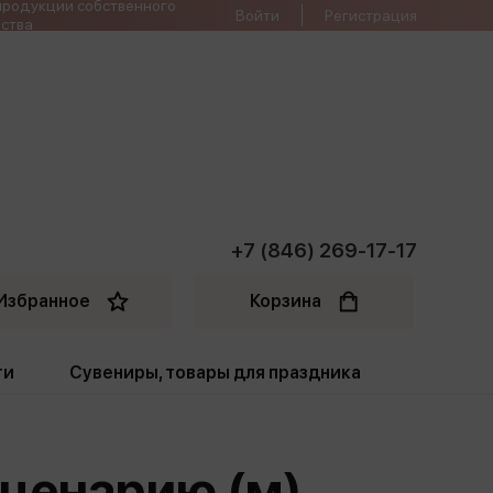
продукции собственного
Войти
Регистрация
ства
+7 (846) 269-17-17
Избранное
Корзина
ти
Сувениры, товары для праздника
ти
Открытки. Грамоты
сценарию (м)
Пакеты