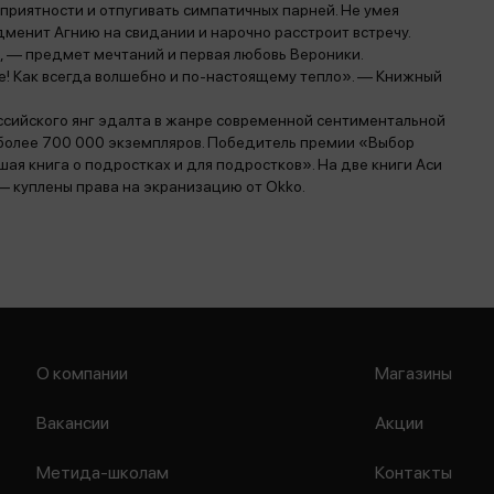
приятности и отпугивать симпатичных парней. Не умея
дменит Агнию на свидании и нарочно расстроит встречу.
, — предмет мечтаний и первая любовь Вероники.
е! Как всегда волшебно и по-настоящему тепло». — Книжный
ссийского янг эдалта в жанре современной сентиментальной
 более 700 000 экземпляров. Победитель премии «Выбор
чшая книга о подростках и для подростков». На две книги Аси
— куплены права на экранизацию от Okko.
О компании
Магазины
Вакансии
Акции
Метида-школам
Контакты