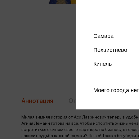
Самара
Похвистнево
Кинель
Моего города нет
Аннотация
Отзывы
Наличие в 
Милая зимняя история от Аси Лавринович теперь в удоб
Агния Леманн готова на все, чтобы испортить жизнь нена
встретиться с сыном своего партнера по бизнесу, в голо
зависит судьба важной сделки? Легко! Только бы убеди