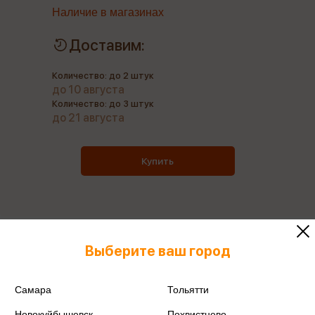
Наличие в магазинах
Доставим:
Количество: до 2 штук
до 10 августа
Количество: до 3 штук
до 21 августа
Купить
Все книги этого издательства
Выберите ваш город
Все книги этого автора
Самара
Тольятти
Поделиться
Новокуйбышевск
Похвистнево