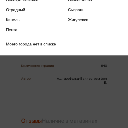
Отрадный
Сызрань
Кинель
Жигулевск
ISBN
978-5-389-29906-1
Пенза
Издательство
Иностранка
Моего города нет в списке
Год издания
2026
Количество страниц
640
Автор
Адлерсфельд-Баллестрем фон
Е.
Отзывы
Наличие в магазинах