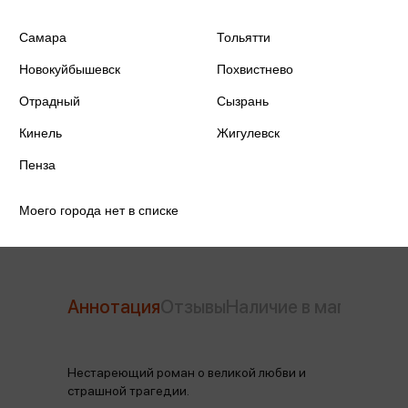
ISBN
978-5-17-109467-6
Самара
Тольятти
Издательство
АСТ
Новокуйбышевск
Похвистнево
Отрадный
Сызрань
Год издания
2024
Кинель
Жигулевск
Количество страниц
320
Пенза
Автор
Дюма А.
Моего города нет в списке
Аннотация
Отзывы
Наличие в магазинах
Нестареющий роман о великой любви и
страшной трагедии.