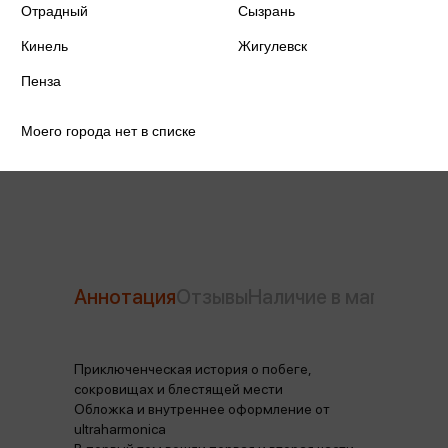
Отрадный
Сызрань
Издательство
Манн, Иванов и Фербер
Кинель
Жигулевск
Год издания
2025
Пенза
Количество страниц
544
Моего города нет в списке
Автор
Дюма А.
Аннотация
Отзывы
Наличие в магазинах
Приключенческая история о побеге,
сокровищах и блестящей мести
Обложка и внутреннее оформление от
ultraharmonica