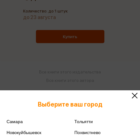
Количество: до 1 штук
до 23 августа
Купить
Все книги этого издательства
Все книги этого автора
Поделиться
Выберите ваш город
Самара
Тольятти
Новокуйбышевск
Похвистнево
ISBN
978-5-00250-300-1