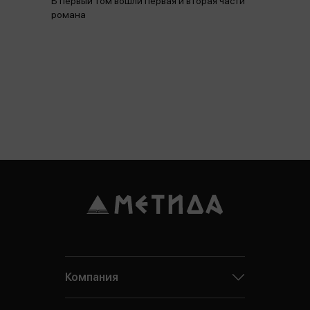
В первый том вошли первая и вторая части
романа
Компания