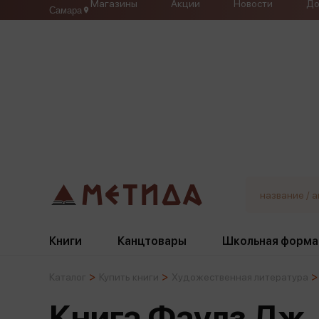
Магазины
Акции
Новости
До
Самара
Книги
Канцтовары
Школьная форма
Каталог
Купить книги
Художественная литература
Жанры
Подбор
Бумажная продукция
Галстуки, банты
Книга Фаулз Дж.
Глобусы
Для девочек