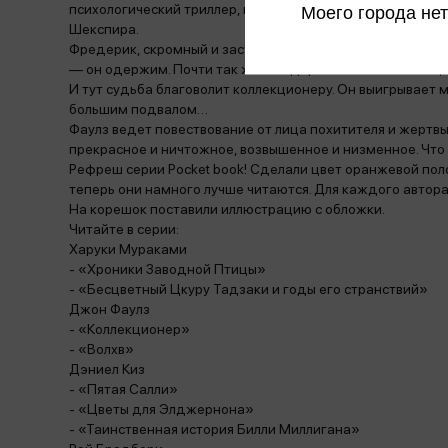
психологический триллер, в котором переосмыслено мн
Моего города нет
Шекспира.
Фредерик, скромный и застенчивый клерк, следит за пре
— он одержим. Почти так же он одержим своей коллекц
И тут судьба благоволит коллекционеру. Он выигрывает м
большим подвалом…
Фаулз ведет повествование от лица похитителя и жертвы,
прекрасное и ничтожное, возвышенное и низменное. Что 
Рефреш серии Pocket book! Сделали цвет оранжевой пол
теперь они намного лучше читаются. Для каждого автора
На корешок поставили иллюстрацию с обложки.
Читайте в серии:
Харуки Мураками
- «Хроники Заводной Птицы»
- «Бесцветный Цкуру Тадзаки и годы его странствий»
Джон Фаулз
- «Коллекционер»
- «Волхв»
Дэниел Киз
- «Пятая Салли»
- «Цветы для Элджернона»
- «Таинственная история Билли Миллигана»