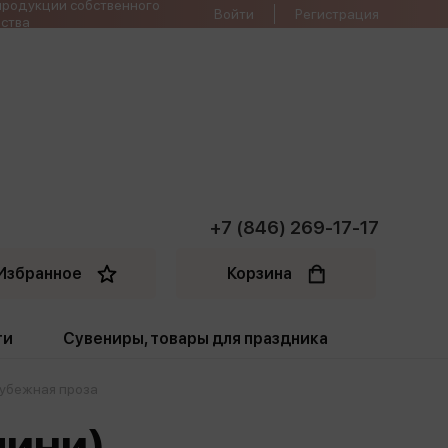
продукции собственного
Войти
Регистрация
ства
+7 (846) 269-17-17
Избранное
Корзина
ти
Сувениры, товары для праздника
убежная проза
ти
Открытки. Грамоты
мини)
Пакеты