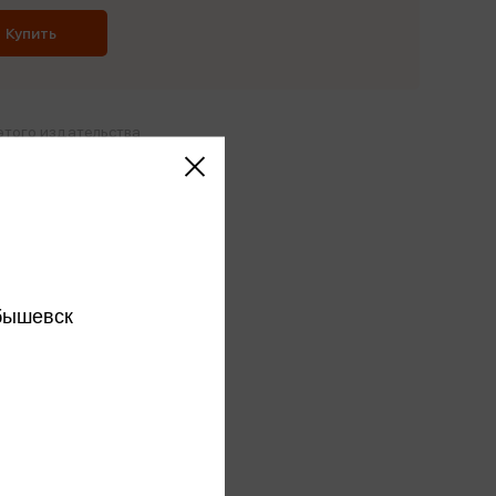
Купить
этого издательства
этого автора
ся
бышевск