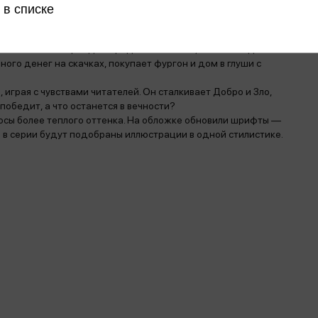
ожество сюжетов: от мифа об Аиде и Персефоне до «Бури»
 в списке
красной студенткой Мирандой. Он не просто влюблен в нее
ией бабочек. Миранда — редкий экспонат, желанная добыча.
ного денег на скачках, покупает фургон и дом в глуши с
 играя с чувствами читателей. Он сталкивает Добро и Зло,
победит, а что останется в вечности?
осы более теплого оттенка. На обложке обновили шрифты —
 в серии будут подобраны иллюстрации в одной стилистике.