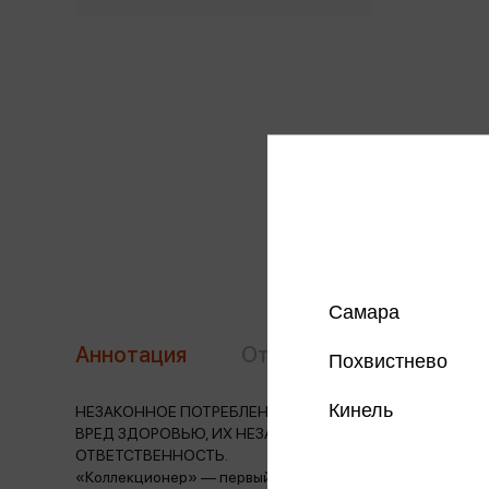
Самара
Аннотация
Отзывы
Наличие в 
Похвистнево
Кинель
НЕЗАКОННОЕ ПОТРЕБЛЕНИЕ НАРКОТИЧЕСКИХ СРЕДСТВ
ВРЕД ЗДОРОВЬЮ, ИХ НЕЗАКОННЫЙ ОБОРОТ ЗАПРЕЩЕ
ОТВЕТСТВЕННОСТЬ.
«Коллекционер» — первый из опубликованных романов Джо