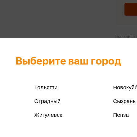
Все книги 
Все книги 
Выберите ваш город
Поделить
Тольятти
Новокуй
магазинах
Отрадный
Сызрань
Жигулевск
Пенза
, ПСИХОТРОПНЫХ ВЕЩЕСТВ, ИХ АНАЛОГОВ ПРИЧИНЯЕТ
Н И ВЛЕЧЕТ УСТАНОВЛЕННУЮ ЗАКОНОДАТЕЛЬСТВОМ
на Фаулза, с которого начался его успех в литературе. Это