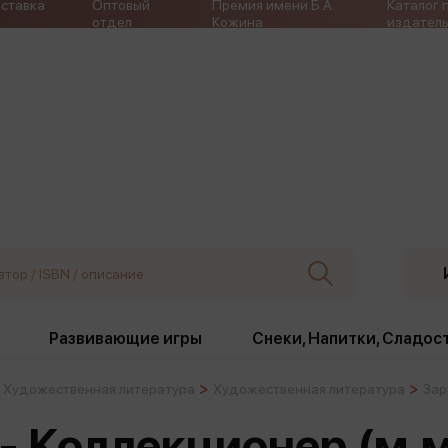
ставка
Оптовый
Премия имени Б.А.
Каталог 
отдел
Кожина
издатель
Развивающие игры
Снеки, Напитки, Сладос
Художественная литература
Художественная литература
Зар
ки
Издательства
, жабо, ремни
Девочки
Снеки, Напитки, Сладос
 - Коллекционер (м,
Игрушки антистресс