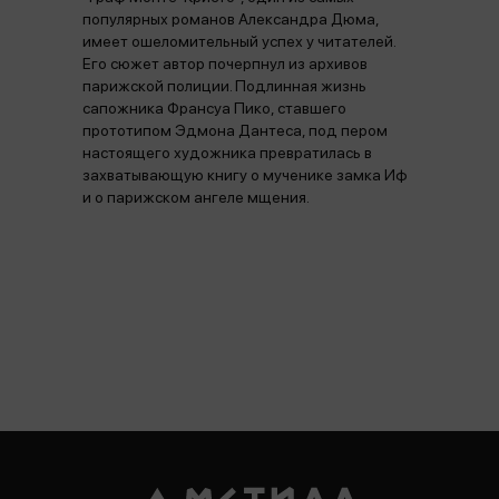
популярных романов Александра Дюма,
имеет ошеломительный успех у читателей.
Его сюжет автор почерпнул из архивов
парижской полиции. Подлинная жизнь
сапожника Франсуа Пико, ставшего
прототипом Эдмона Дантеса, под пером
настоящего художника превратилась в
захватывающую книгу о мученике замка Иф
и о парижском ангеле мщения.