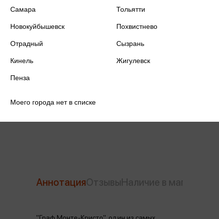
Самара
Тольятти
Новокуйбышевск
Похвистнево
ISBN
978-5-04-112900-2
Отрадный
Сызрань
Издательство
Эксмо
Кинель
Жигулевск
Год издания
2023
Пенза
Количество страниц
736
Моего города нет в списке
Автор
Дюма А.
Аннотация
Отзывы
Наличие в магазинах
"Граф Монте-Кристо", один из самых