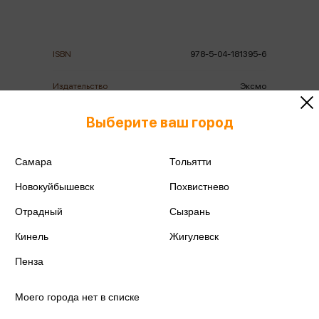
ISBN
978-5-04-181395-6
Издательство
Эксмо
Год издания
2026
Выберите ваш город
Количество страниц
224
Самара
Тольятти
Автор
Кавамура Г.
Новокуйбышевск
Похвистнево
Отрадный
Сызрань
Кинель
Жигулевск
Пенза
Аннотация
Отзывы
Наличие в магазинах
Моего города нет в списке