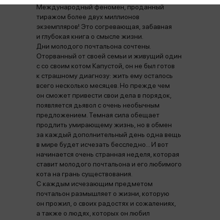
Международный феномен, проданный
тиражом более двух миллионов
экземпляров! Это согревающая, забавная
и глубокая книга о смысле жизни.
Дни молодого почтальона сочтены.
Оторванный от своей семьи и живущий один
с со своим котом Капустой, он не был готов
к страшному диагнозу: жить ему осталось
всего несколько месяцев. Но прежде чем
он сможет привести свои дела в порядок,
появляется дьявол с очень необычным
предложением. Темная сила обещает
продлить умирающему жизнь, но в обмен
за каждый дополнительный день одна вещь
в мире будет исчезать бесследно... И вот
начинается очень странная неделя, которая
ставит молодого почтальона и его любимого
кота на грань существования.
С каждым исчезающим предметом
почтальон размышляет о жизни, которую
он прожил, о своих радостях и сожалениях,
а также о людях, которых он любил