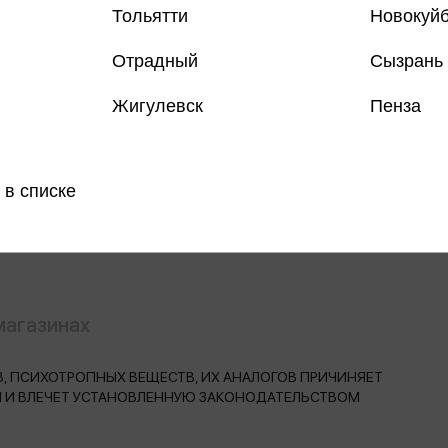
Тольятти
Новокуй
Отрадный
Сызрань
Жигулевск
Пенза
Все книги 
Все книги 
 в списке
Поделить
магазинах
, ПСИХОТРОПНЫХ ВЕЩЕСТВ, ИХ АНАЛОГОВ ПРИЧИНЯЕТ
Н И ВЛЕЧЕТ УСТАНОВЛЕННУЮ ЗАКОНОДАТЕЛЬСТВОМ