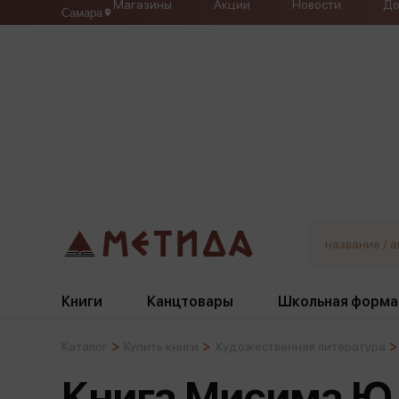
Магазины
Акции
Новости
До
Самара
Книги
Канцтовары
Школьная форма
Каталог
Купить книги
Художественная литература
Жанры
Подбор
Бумажная продукция
Галстуки, банты
Книга Мисима Ю.
Глобусы
Для девочек