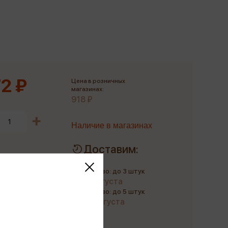
Сувениры
Фототовары
2 ₽
Цена в розничных
магазинах:
918 ₽
Наличие в магазинах
Доставим:
Количество: до 3 штук
до 11 августа
Количество: до 5 штук
до 22 августа