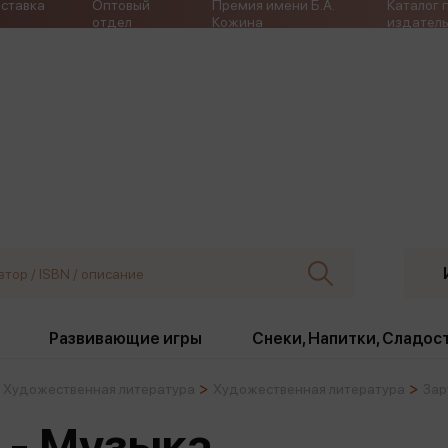
ставка
Оптовый
Премия имени Б.А.
Каталог 
отдел
Кожина
издатель
Развивающие игры
Снеки, Напитки, Сладос
Художественная литература
Художественная литература
Зар
ки
Издательства
, жабо, ремни
Девочки
Снеки, Напитки, Сладос
 - Музыка
Игрушки антистресс